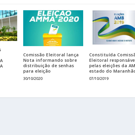
s
Comissão Eleitoral lança
Constituída Comiss
Nota informando sobre
Eleitoral responsáve
MA
distribuição de senhas
pelas eleições da A
MA
para eleição
estado do Maranhã
30/10/2020
07/10/2019