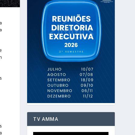
a
a
e
m
s
TV AMMA
s
a