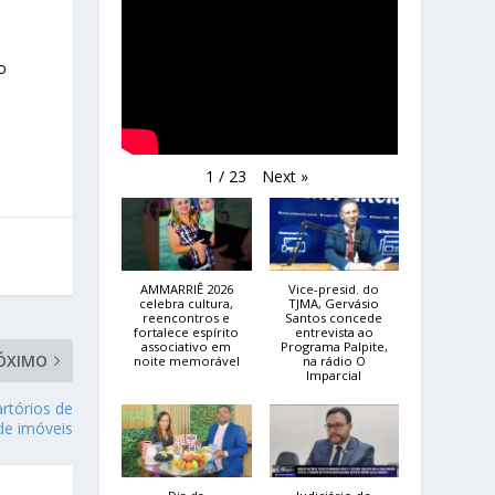
o
Next
»
1
/
23
AMMARRIÊ 2026
Vice-presid. do
celebra cultura,
TJMA, Gervásio
reencontros e
Santos concede
fortalece espírito
entrevista ao
associativo em
Programa Palpite,
ÓXIMO
noite memorável
na rádio O
Imparcial
rtórios de
 de imóveis