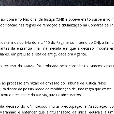
o Conselho Nacional de Justiça (CNJ) e obteve efeito suspensivo n
dificação nas regras de remoção e titularização na Comarca da Ilh
s termos do §4o do art. 115 do Regimento Interno do CNJ, a fim d
egrantes da entrância final, na medida em que a decisão importa e
liares, em prejuízo à lista de antiguidade ora vigente.
o recurso da AMMA foi prolatada pelo conselheiro Marcos Viniciu
se ao processo em razão da omissão do Tribunal de Justiça. “Nós
ra diante da possibilidade de modificação de uma regra que existe
licou o presidente da AMMA, juiz Holídice Barros.
 da decisão do CNJ causou muita preocupação à Associação do
Maranhão e entender que a titularização da inicial equivale a um