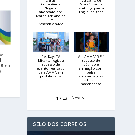
Dia da
Judiciário de
Consciência
Grajaú traduz
Negra é
sentença para a
abordado por
língua indígena
Marco Adriano na
TV
Assembleia/MA
ão
Pet Day: TV
Vila AMMARRIÊ é
l
Mirante registra
sucesso de
sucesso de
público e
MB no
evento realizado
animação com
o
pela AMMA em
belas
prol da causa
apresentações
animal
do folclore
maranhense
Next
»
1
/
23
SELO DOS CORREIOS