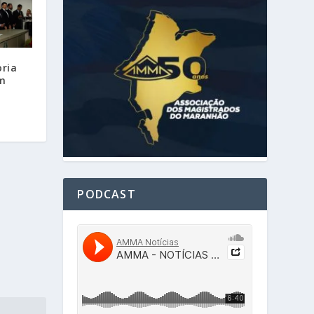
oria
m
PODCAST