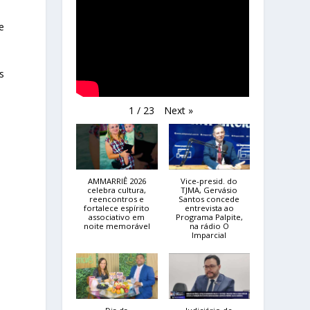
e
s
Next
»
1
/
23
AMMARRIÊ 2026
Vice-presid. do
celebra cultura,
TJMA, Gervásio
reencontros e
Santos concede
fortalece espírito
entrevista ao
associativo em
Programa Palpite,
noite memorável
na rádio O
Imparcial