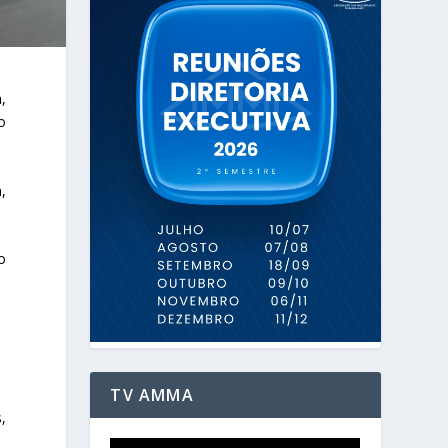
,
o
,
o
TV AMMA
,