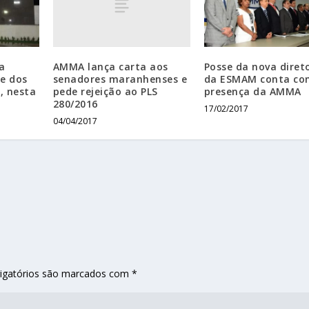
AMMA lança carta aos
a
Posse da nova diret
senadores maranhenses e
se dos
da ESMAM conta co
pede rejeição ao PLS
, nesta
presença da AMMA
280/2016
17/02/2017
04/04/2017
igatórios são marcados com
*