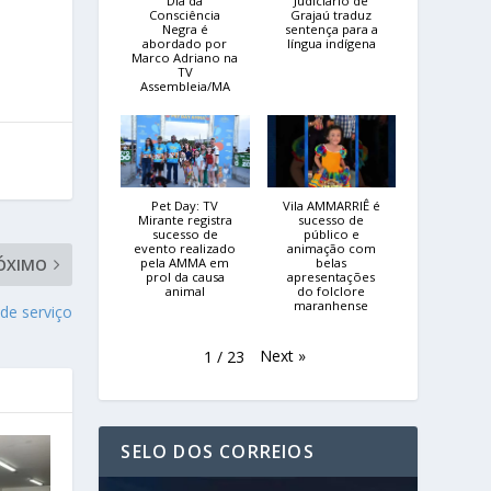
Dia da
Judiciário de
Consciência
Grajaú traduz
Negra é
sentença para a
abordado por
língua indígena
Marco Adriano na
TV
Assembleia/MA
Pet Day: TV
Vila AMMARRIÊ é
Mirante registra
sucesso de
sucesso de
público e
evento realizado
animação com
ÓXIMO
pela AMMA em
belas
prol da causa
apresentações
animal
do folclore
maranhense
de serviço
Next
»
1
/
23
SELO DOS CORREIOS