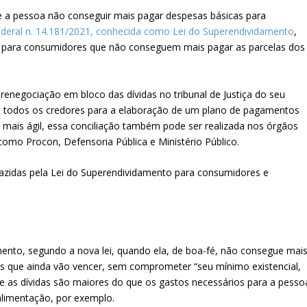
e a pessoa não conseguir mais pagar despesas básicas para
ederal n. 14.181/2021, conhecida como Lei do Superendividamento
,
o para consumidores que não conseguem mais pagar as parcelas dos
 renegociação em bloco das dívidas no tribunal de Justiça do seu
m todos os credores para a elaboração de um plano de pagamentos
a mais ágil, essa conciliação também pode ser realizada nos órgãos
omo Procon, Defensoria Pública e Ministério Público.
azidas pela Lei do Superendividamento para consumidores e
nto, segundo a nova lei, quando ela, de boa-fé, não consegue mai
 as que ainda vão vencer, sem comprometer “seu mínimo existencial,
ue as dívidas são maiores do que os gastos necessários para a pesso
alimentação, por exemplo.