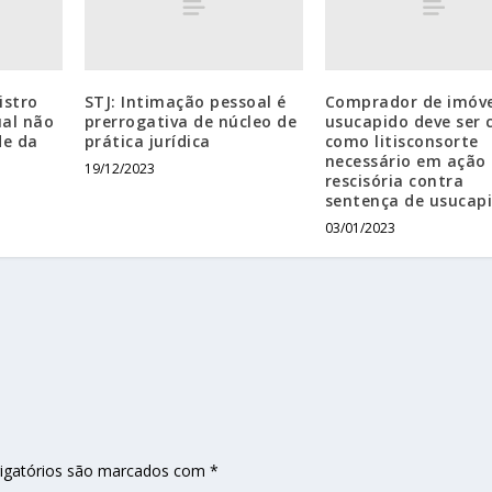
istro
STJ: Intimação pessoal é
Comprador de imóve
ual não
prerrogativa de núcleo de
usucapido deve ser 
de da
prática jurídica
como litisconsorte
necessário em ação
19/12/2023
rescisória contra
sentença de usucap
03/01/2023
igatórios são marcados com
*