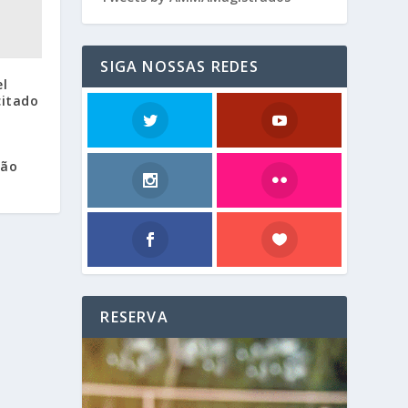
SIGA NOSSAS REDES
l
citado
ião
RESERVA