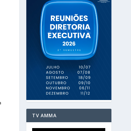
o
a
TV AMMA