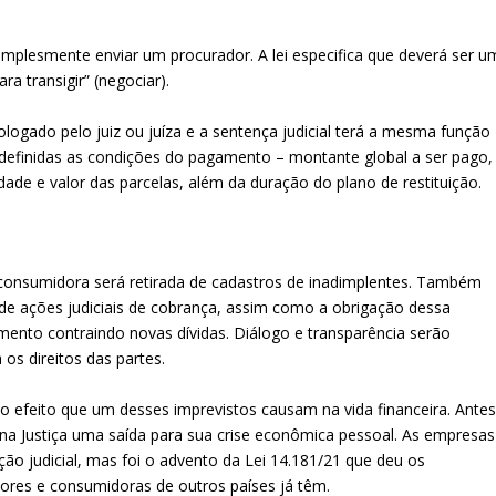
simplesmente enviar um procurador. A lei especifica que deverá ser u
a transigir” (negociar).
logado pelo juiz ou juíza e a sentença judicial terá a mesma função
o definidas as condições do pagamento – montante global a ser pago,
dade e valor das parcelas, além da duração do plano de restituição.
consumidora será retirada de cadastros de inadimplentes. Também
de ações judiciais de cobrança, assim como a obrigação dessa
mento contraindo novas dívidas. Diálogo e transparência serão
os direitos das partes.
 efeito que um desses imprevistos causam na vida financeira. Ante
 na Justiça uma saída para sua crise econômica pessoal. As empresas
ção judicial, mas foi o advento da Lei 14.181/21 que deu os
dores e consumidoras de outros países já têm.