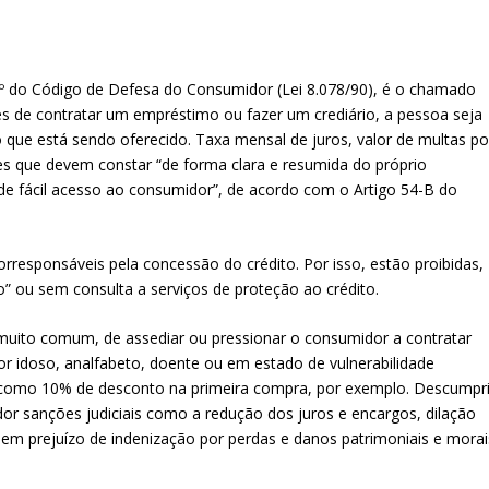
6º do Código de Defesa do Consumidor (Lei 8.078/90), é o chamado
ntes de contratar um empréstimo ou fazer um crediário, a pessoa seja
 que está sendo oferecido. Taxa mensal de juros, valor de multas po
s que devem constar “de forma clara e resumida do próprio
 de fácil acesso ao consumidor”, de acordo com o Artigo 54-B do
responsáveis pela concessão do crédito. Por isso, estão proibidas,
o” ou sem consulta a serviços de proteção ao crédito.
muito comum, de assediar ou pressionar o consumidor a contratar
dor idoso, analfabeto, doente ou em estado de vulnerabilidade
, como 10% de desconto na primeira compra, por exemplo. Descumpri
dor sanções judiciais como a redução dos juros e encargos, dilação
em prejuízo de indenização por perdas e danos patrimoniais e morai