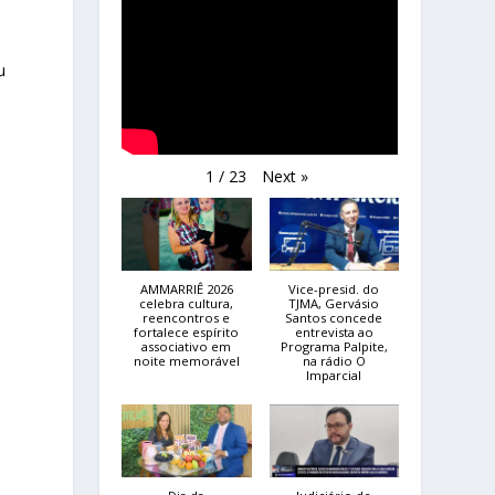
u
a
Next
»
1
/
23
AMMARRIÊ 2026
Vice-presid. do
celebra cultura,
TJMA, Gervásio
reencontros e
Santos concede
fortalece espírito
entrevista ao
associativo em
Programa Palpite,
noite memorável
na rádio O
Imparcial