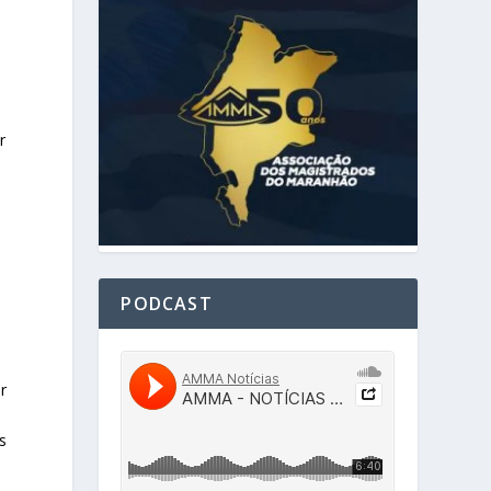
r
PODCAST
r
s