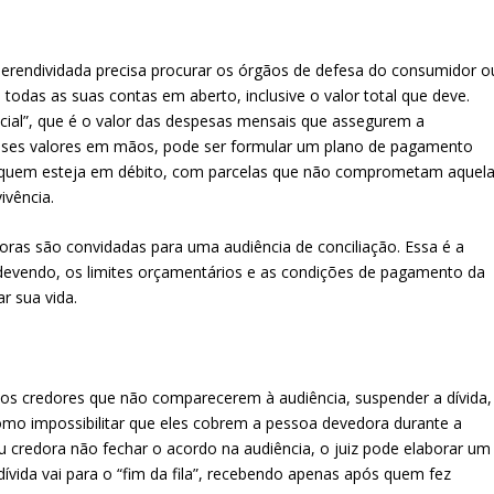
perendividada precisa procurar os órgãos de defesa do consumidor o
e todas as suas contas em aberto, inclusive o valor total que deve.
cial”, que é o valor das despesas mensais que assegurem a
esses valores em mãos, pode ser formular um plano de pagamento
 quem esteja em débito, com parcelas que não comprometam aquel
ivência.
oras são convidadas para uma audiência de conciliação. Essa é a
devendo, os limites orçamentários e as condições de pagamento da
r sua vida.
asos credores que não comparecerem à audiência, suspender a dívida,
omo impossibilitar que eles cobrem a pessoa devedora durante a
 credora não fechar o acordo na audiência, o juiz pode elaborar um
ívida vai para o “fim da fila”, recebendo apenas após quem fez