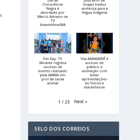
Dia da
Judiciário de
Consciência
Grajaú traduz
Negra é
sentença para a
abordado por
língua indígena
m
Marco Adriano na
TV
Assembleia/MA
Pet Day: TV
Vila AMMARRIÊ é
Mirante registra
sucesso de
sucesso de
público e
evento realizado
animação com
pela AMMA em
belas
prol da causa
apresentações
animal
do folclore
maranhense
Next
»
1
/
23
s
SELO DOS CORREIOS