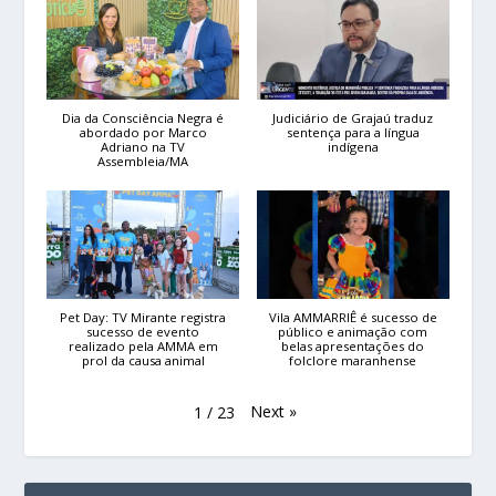
Dia da Consciência Negra é
Judiciário de Grajaú traduz
abordado por Marco
sentença para a língua
Adriano na TV
indígena
Assembleia/MA
Pet Day: TV Mirante registra
Vila AMMARRIÊ é sucesso de
sucesso de evento
público e animação com
realizado pela AMMA em
belas apresentações do
prol da causa animal
folclore maranhense
Next
»
1
/
23