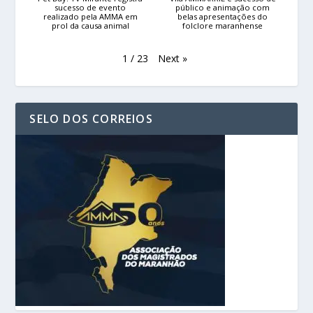
sucesso de evento
público e animação com
realizado pela AMMA em
belas apresentações do
prol da causa animal
folclore maranhense
Next
»
1
/
23
SELO DOS CORREIOS