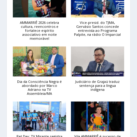
AMMARRIÊ 2026 celebra
Vice-presid. do TJMA,
cultura, reencontros e
Gervásio Santos concede
fortalece espírito
entrevista ao Programa
associativo em noite
Palpite, na rádio O Imparcial
memorável
Dia da Consciência Negra é
Judiciário de Grajaú traduz
abordado por Marco
sentença para a língua
Adriano na TV
indígena
Assembleia/MA
Pet Day: TV Mirante registra
Vila AMMARRIÊ é sucesso de