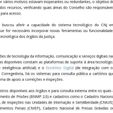
por vários motivos estavam inoperantes ou redundantes, o objetivo d
dos recursos, verificando quais áreas do Conselho são responsávei
 para acesso.
io buscou aferir a capacidade do sistema tecnológico do CNJ e
que for necessário incorporar novas ferramentas ou funcionalidade
tecnológica dos órgãos da Justiça.
ções de tecnologia da informação, comunicação e serviços digitais na
ais disponíveis constam as plataformas de suporte à área tecnológic
nteligência artificial) e o
Escritório Digital
(de integração com o
 Corregedoria, há os sistemas para consulta pública a cartórios qu
tema de apoio a correições e inspeções.
stros disponíveis aos órgãos e para consulta externa entre os quais 
mento de Prisões (BNMP 2.0) e cadastros como o Cadastro Naciona
 de Inspeções nas Unidades de Internação e Semiliberdade (CNIUIS)
imentos Penais (CNIEP), Cadastro Nacional de Presas Grávidas o