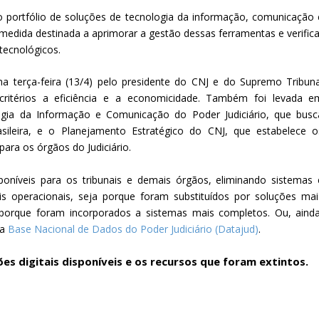
 o portfólio de soluções de tecnologia da informação, comunicação 
em medida destinada a aprimorar a gestão dessas ferramentas e verifica
tecnológicos.
na terça-feira (13/4) pelo presidente do CNJ e do Supremo Tribuna
 critérios a eficiência e a economicidade. Também foi levada e
ogia da Informação e Comunicação do Poder Judiciário, que busc
rasileira, e o Planejamento Estratégico do CNJ, que estabelece o
ra os órgãos do Judiciário.
isponíveis para os tribunais e demais órgãos, eliminando sistemas 
s operacionais, seja porque foram substituídos por soluções mai
porque foram incorporados a sistemas mais completos. Ou, ainda
 a
Base Nacional de Dados do Poder Judiciário (Datajud)
.
ões digitais disponíveis e os recursos que foram extintos.