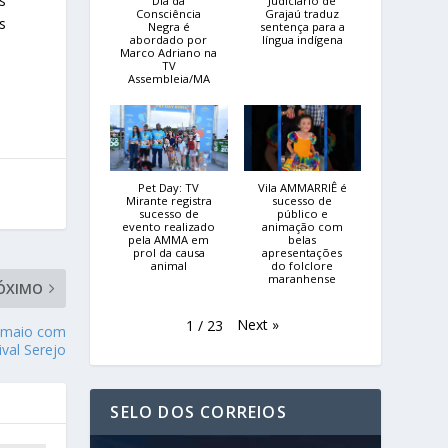
s
Dia da
Judiciário de
Consciência
Grajaú traduz
s
Negra é
sentença para a
abordado por
língua indígena
Marco Adriano na
TV
Assembleia/MA
Pet Day: TV
Vila AMMARRIÊ é
Mirante registra
sucesso de
sucesso de
público e
evento realizado
animação com
pela AMMA em
belas
prol da causa
apresentações
animal
do folclore
maranhense
ÓXIMO
Next
»
1
/
23
e maio com
val Serejo
SELO DOS CORREIOS