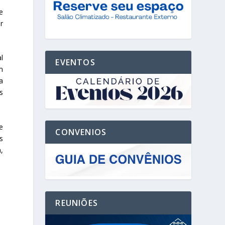
e
r
l
EVENTOS
m
a
s
e
CONVENIOS
s
,
REUNIÕES