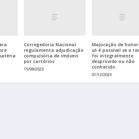
ara
Corregedoria Nacional
Majoração de honor
bre
regulamenta adjudicação
só é possível se o re
matéria
compulsória de imóveis
foi integralmente
por cartórios
desprovido ou não
conhecido
15/09/2023
01/12/2023