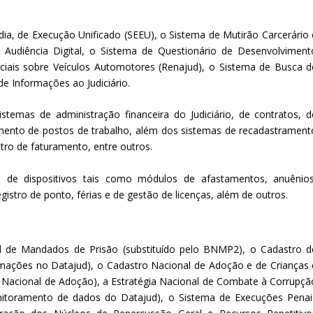
ia, de Execução Unificado (SEEU), o Sistema de Mutirão Carcerário 
 Audiência Digital, o Sistema de Questionário de Desenvolviment
iciais sobre Veículos Automotores (Renajud), o Sistema de Busca d
 de Informações ao Judiciário.
emas de administração financeira do Judiciário, de contratos, d
amento de postos de trabalho, além dos sistemas de recadastrament
stro de faturamento, entre outros.
de dispositivos tais como módulos de afastamentos, anuênios
egistro de ponto, férias e de gestão de licenças, além de outros.
al de Mandados de Prisão (substituído pelo BNMP2), o Cadastro d
ormações no Datajud), o Cadastro Nacional de Adoção e de Crianças 
 Nacional de Adoção), a Estratégia Nacional de Combate à Corrupçã
nitoramento de dados do Datajud), o Sistema de Execuções Penai