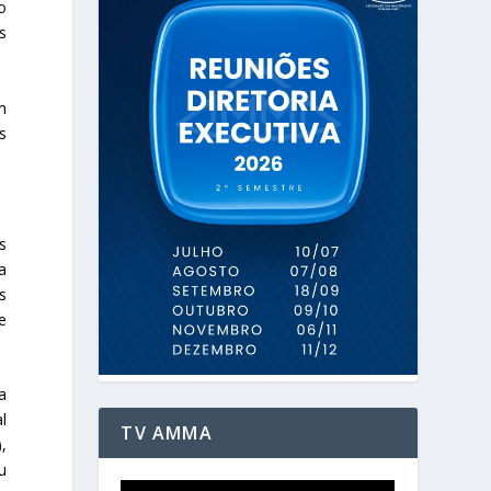
o
s
m
s
s
a
s
e
a
l
TV AMMA
,
u