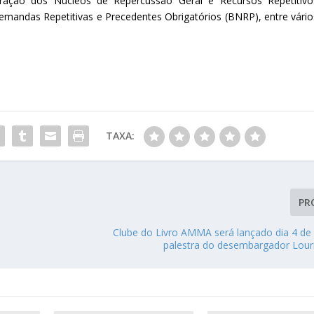
gração dos Núcleos de Repercussão Geral e Recursos Repetitivo
emandas Repetitivas e Precedentes Obrigatórios (BNRP), entre vário
TAXA:
PR
Clube do Livro AMMA será lançado dia 4 d
palestra do desembargador Louri