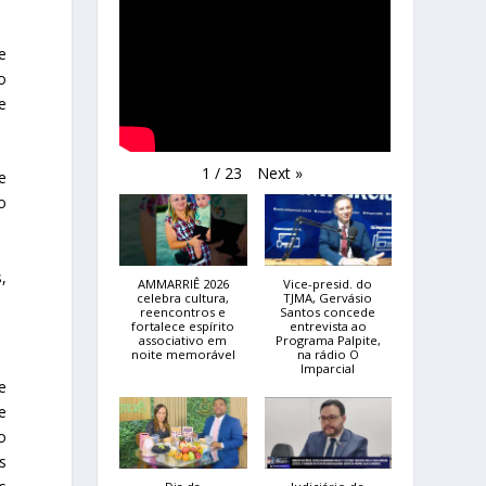
e
o
e
Next
»
1
/
23
e
o
,
AMMARRIÊ 2026
Vice-presid. do
celebra cultura,
TJMA, Gervásio
reencontros e
Santos concede
fortalece espírito
entrevista ao
associativo em
Programa Palpite,
noite memorável
na rádio O
Imparcial
e
e
o
s