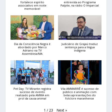
fortalece espírito
entrevista ao Programa
associativo em noite
Palpite, na rádio O Imparcial
memorável
Dia da Consciência Negra é
Judiciário de Grajaú traduz
abordado por Marco
sentença para a língua
Adriano na TV
indígena
Assembleia/MA
Pet Day: TV Mirante registra
Vila AMMARRIÊ é sucesso de
sucesso de evento
público e animação com
realizado pela AMMA em
belas apresentações do
prol da causa animal
folclore maranhense
Next
»
1
/
23