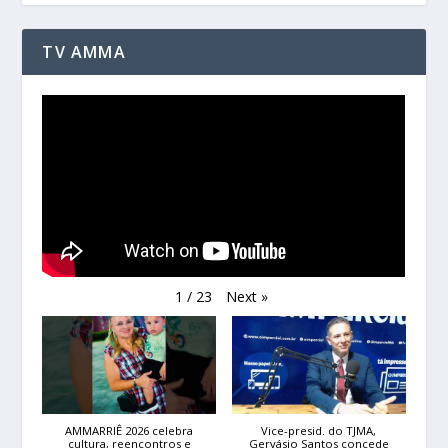
TV AMMA
Next
»
1
/
23
AMMARRIÊ 2026 celebra
Vice-presid. do TJMA,
cultura, reencontros e
Gervásio Santos concede