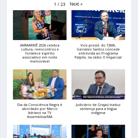
Next
»
1
/
23
AMMARRIÊ 2026 celebra
Vice-presid. do TJMA,
cultura, reencontros e
Gervásio Santos concede
fortalece espírito
entrevista ao Programa
associativo em noite
Palpite, na rádio O Imparcial
memorável
Dia da Consciência Negra é
Judiciário de Grajaú traduz
abordado por Marco
sentença para a língua
Adriano na TV
indígena
Assembleia/MA