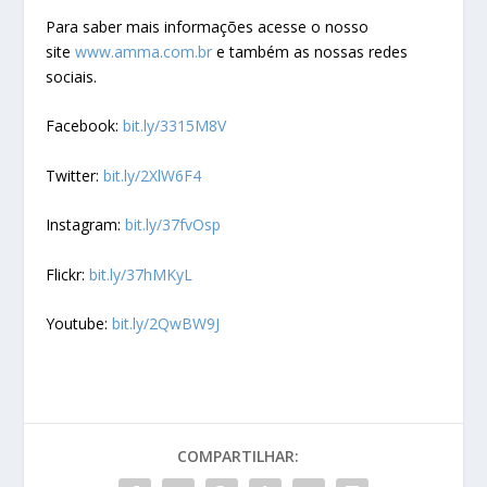
Para saber mais informações acesse o nosso
site
www.amma.com.br
e também as nossas redes
sociais.
Facebook:
bit.ly/3315M8V
Twitter:
bit.ly/2XlW6F4
Instagram:
bit.ly/37fvOsp
Flickr:
bit.ly/37hMKyL
Youtube:
bit.ly/2QwBW9J
COMPARTILHAR: