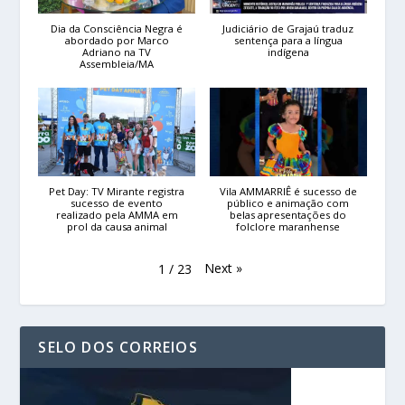
Dia da Consciência Negra é
Judiciário de Grajaú traduz
abordado por Marco
sentença para a língua
Adriano na TV
indígena
Assembleia/MA
Pet Day: TV Mirante registra
Vila AMMARRIÊ é sucesso de
sucesso de evento
público e animação com
realizado pela AMMA em
belas apresentações do
prol da causa animal
folclore maranhense
Next
»
1
/
23
SELO DOS CORREIOS