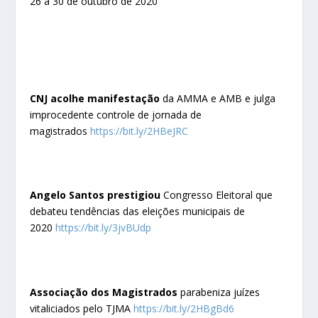
26 a 30 de outubro de 2020
CNJ acolhe manifestação
da AMMA e AMB e julga
improcedente controle de jornada de
magistrados
https://bit.ly/2HBeJRC
Angelo Santos prestigiou
Congresso Eleitoral que
debateu tendências das eleições municipais de
2020
https://bit.ly/3jvBUdp
Associação dos Magistrados
parabeniza juízes
vitaliciados pelo TJMA
https://bit.ly/2HBgBd6