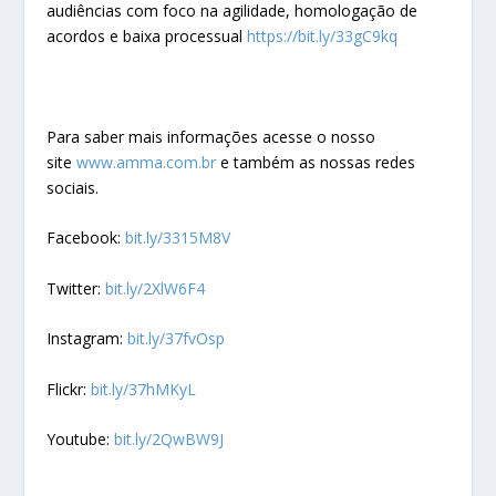
audiências com foco na agilidade, homologação de
acordos e baixa processual
https://bit.ly/33gC9kq
Para saber mais informações acesse o nosso
site
www.amma.com.br
e também as nossas redes
sociais.
Facebook:
bit.ly/3315M8V
Twitter:
bit.ly/2XlW6F4
Instagram:
bit.ly/37fvOsp
Flickr:
bit.ly/37hMKyL
Youtube:
bit.ly/2QwBW9J