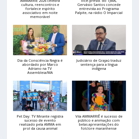
AMMARRIÊ 2026 celebra
Vice-presid. do TJMA,
cultura, reencontros e
Gervásio Santos concede
fortalece espírito
entrevista ao Programa
associativo em noite
Palpite, na rádio O Imparcial
memorável
Dia da Consciência Negra é
Judiciário de Grajaú traduz
abordado por Marco
sentença para a língua
Adriano na TV
indígena
Assembleia/MA
Pet Day: TV Mirante registra
Vila AMMARRIÊ é sucesso de
sucesso de evento
público e animação com
realizado pela AMMA em
belas apresentações do
prol da causa animal
folclore maranhense