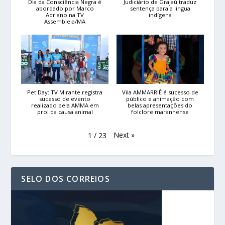
Dia da Consciência Negra é
Judiciário de Grajaú traduz
abordado por Marco
sentença para a língua
Adriano na TV
indígena
Assembleia/MA
Pet Day: TV Mirante registra
Vila AMMARRIÊ é sucesso de
sucesso de evento
público e animação com
realizado pela AMMA em
belas apresentações do
prol da causa animal
folclore maranhense
Next
»
1
/
23
SELO DOS CORREIOS