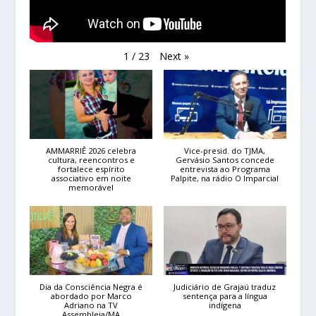
Next
»
1
/
23
AMMARRIÊ 2026 celebra
Vice-presid. do TJMA,
cultura, reencontros e
Gervásio Santos concede
fortalece espírito
entrevista ao Programa
associativo em noite
Palpite, na rádio O Imparcial
memorável
Dia da Consciência Negra é
Judiciário de Grajaú traduz
abordado por Marco
sentença para a língua
Adriano na TV
indígena
Assembleia/MA