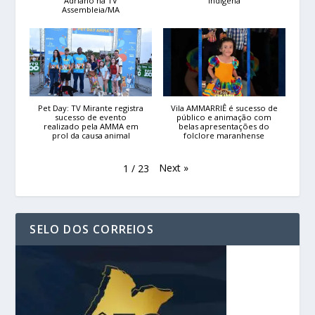
Adriano na TV
indígena
Assembleia/MA
Pet Day: TV Mirante registra
Vila AMMARRIÊ é sucesso de
sucesso de evento
público e animação com
realizado pela AMMA em
belas apresentações do
prol da causa animal
folclore maranhense
Next
»
1
/
23
SELO DOS CORREIOS