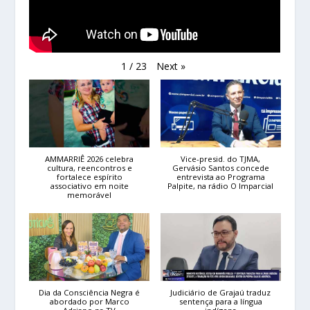
Next
»
1
/
23
AMMARRIÊ 2026 celebra
Vice-presid. do TJMA,
cultura, reencontros e
Gervásio Santos concede
fortalece espírito
entrevista ao Programa
associativo em noite
Palpite, na rádio O Imparcial
memorável
Dia da Consciência Negra é
Judiciário de Grajaú traduz
abordado por Marco
sentença para a língua