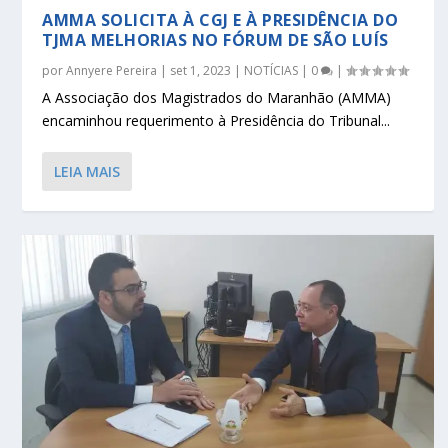
AMMA SOLICITA À CGJ E À PRESIDÊNCIA DO
TJMA MELHORIAS NO FÓRUM DE SÃO LUÍS
por
Annyere Pereira
|
set 1, 2023
|
NOTÍCIAS
|
0
|
A Associação dos Magistrados do Maranhão (AMMA)
encaminhou requerimento à Presidência do Tribunal...
LEIA MAIS