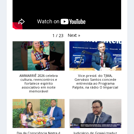
Next
»
1
/
23
AMMARRIÊ 2026 celebra
Vice-presid. do TJMA,
cultura, reencontros e
Gervásio Santos concede
fortalece espírito
entrevista ao Programa
associativo em noite
Palpite, na rádio O Imparcial
memorável
Dia da Consciência Negra é
Judiciário de Grajaú traduz