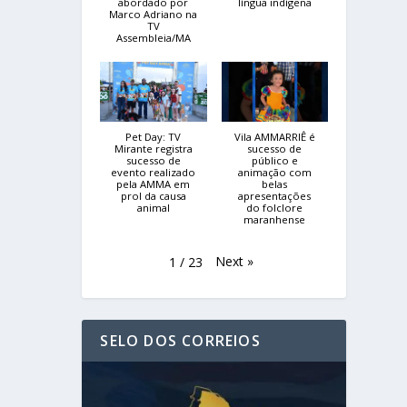
abordado por
língua indígena
Marco Adriano na
TV
Assembleia/MA
Pet Day: TV
Vila AMMARRIÊ é
Mirante registra
sucesso de
sucesso de
público e
evento realizado
animação com
pela AMMA em
belas
prol da causa
apresentações
animal
do folclore
maranhense
Next
»
1
/
23
SELO DOS CORREIOS