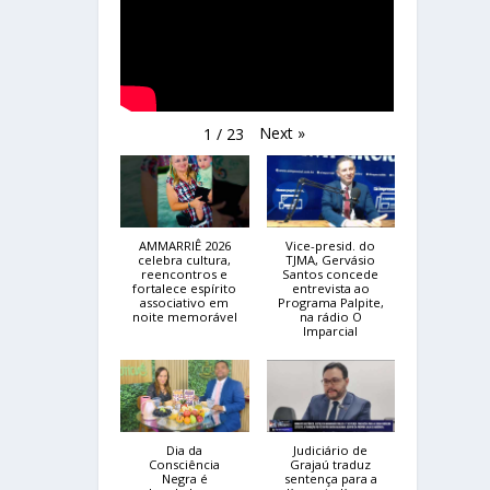
Next
»
1
/
23
AMMARRIÊ 2026
Vice-presid. do
celebra cultura,
TJMA, Gervásio
reencontros e
Santos concede
fortalece espírito
entrevista ao
associativo em
Programa Palpite,
noite memorável
na rádio O
Imparcial
Dia da
Judiciário de
Consciência
Grajaú traduz
Negra é
sentença para a