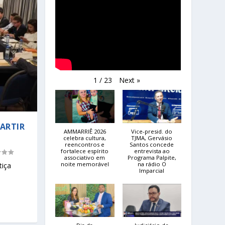
Next
»
1
/
23
PARTIR
AMMARRIÊ 2026
Vice-presid. do
celebra cultura,
TJMA, Gervásio
reencontros e
Santos concede
fortalece espírito
entrevista ao
associativo em
Programa Palpite,
noite memorável
na rádio O
tiça
Imparcial