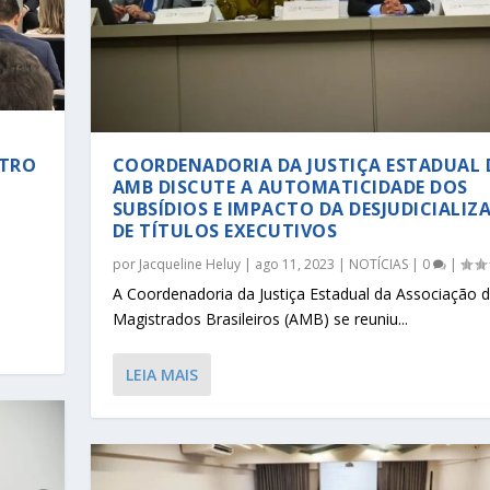
STRO
COORDENADORIA DA JUSTIÇA ESTADUAL 
AMB DISCUTE A AUTOMATICIDADE DOS
SUBSÍDIOS E IMPACTO DA DESJUDICIALIZ
DE TÍTULOS EXECUTIVOS
por
Jacqueline Heluy
|
ago 11, 2023
|
NOTÍCIAS
|
0
|
A Coordenadoria da Justiça Estadual da Associação 
Magistrados Brasileiros (AMB) se reuniu...
LEIA MAIS