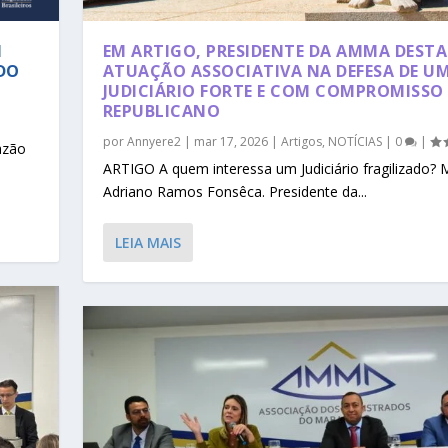
M
EM ARTIGO, PRESIDENTE DA AMMA DEST
ADO
ATUAÇÃO ASSOCIATIVA NA DEFESA DE U
JUDICIÁRIO FORTE E COM COMPROMISSO
REPUBLICANO
por
Annyere2
|
mar 17, 2026
|
Artigos
,
NOTÍCIAS
|
0
|
azão
ARTIGO A quem interessa um Judiciário fragilizado? 
Adriano Ramos Fonsêca. Presidente da...
LEIA MAIS