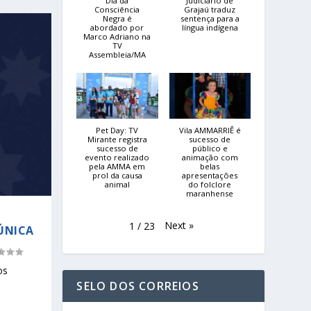
Dia da
Judiciário de
Consciência
Grajaú traduz
Negra é
sentença para a
abordado por
língua indígena
Marco Adriano na
TV
Assembleia/MA
Pet Day: TV
Vila AMMARRIÊ é
Mirante registra
sucesso de
sucesso de
público e
evento realizado
animação com
pela AMMA em
belas
prol da causa
apresentações
animal
do folclore
maranhense
Next
»
1
/
23
ÚNICA
os
SELO DOS CORREIOS