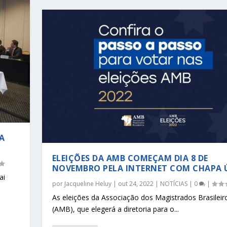
A
ELEIÇÕES DA AMB COMEÇAM DIA 8 DE
NOVEMBRO PELA INTERNET COM CHAPA 
ai
por
Jacqueline Heluy
|
out 24, 2022
|
NOTÍCIAS
|
0
|
As eleições da Associação dos Magistrados Brasileir
(AMB), que elegerá a diretoria para o...