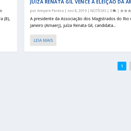
JUÍZA RENATA GIL VENCE A ELEIÇÃO DA 
por
Annyere Pereira
|
nov 8, 2019
|
NOTÍCIAS
|
0
|
a (8),
A presidente da Associação dos Magistrados do Rio 
Janeiro (Amaerj), juíza Renata Gil, candidata...
LEIA MAIS
1