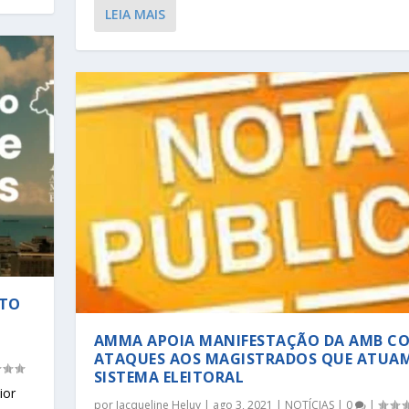
LEIA MAIS
RTO
AMMA APOIA MANIFESTAÇÃO DA AMB C
ATAQUES AOS MAGISTRADOS QUE ATUA
SISTEMA ELEITORAL
ior
por
Jacqueline Heluy
|
ago 3, 2021
|
NOTÍCIAS
|
0
|