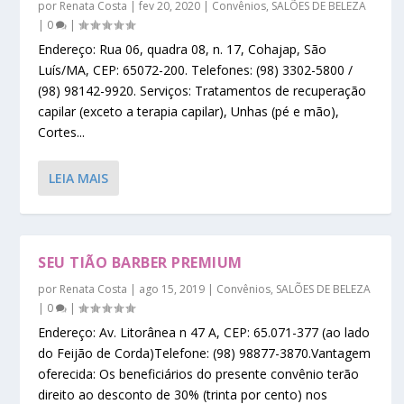
por
Renata Costa
|
fev 20, 2020
|
Convênios
,
SALÕES DE BELEZA
|
0
|
Endereço: Rua 06, quadra 08, n. 17, Cohajap, São
Luís/MA, CEP: 65072-200. Telefones: (98) 3302-5800 /
(98) 98142-9920. Serviços: Tratamentos de recuperação
capilar (exceto a terapia capilar), Unhas (pé e mão),
Cortes...
LEIA MAIS
SEU TIÃO BARBER PREMIUM
por
Renata Costa
|
ago 15, 2019
|
Convênios
,
SALÕES DE BELEZA
|
0
|
Endereço: Av. Litorânea n 47 A, CEP: 65.071-377 (ao lado
do Feijão de Corda)Telefone: (98) 98877-3870.Vantagem
oferecida: Os beneficiários do presente convênio terão
direito ao desconto de 30% (trinta por cento) nos