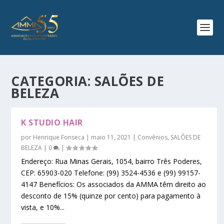
CATEGORIA:
SALÕES DE
BELEZA
K STUDIO HAIR
por
Henrique Fonseca
|
maio 11, 2021
|
Convênios
,
SALÕES DE
BELEZA
|
0
|
Endereço: Rua Minas Gerais, 1054, bairro Três Poderes,
CEP: 65903-020 Telefone: (99) 3524-4536 e (99) 99157-
4147 Benefícios: Os associados da AMMA têm direito ao
desconto de 15% (quinze por cento) para pagamento à
vista, e 10%...