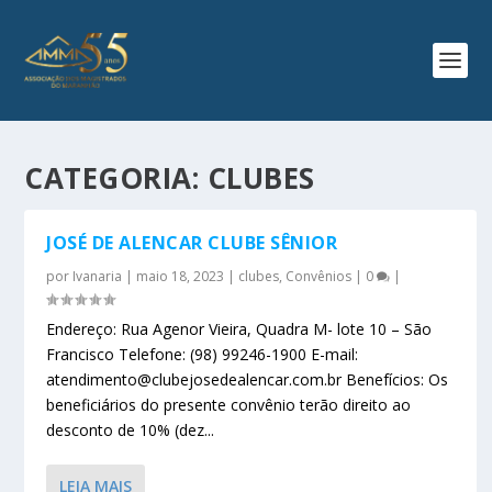
CATEGORIA:
CLUBES
JOSÉ DE ALENCAR CLUBE SÊNIOR
por
Ivanaria
|
maio 18, 2023
|
clubes
,
Convênios
|
0
|
Endereço: Rua Agenor Vieira, Quadra M- lote 10 – São
Francisco Telefone: (98) 99246-1900 E-mail:
atendimento@clubejosedealencar.com.br Benefícios: Os
beneficiários do presente convênio terão direito ao
desconto de 10% (dez...
LEIA MAIS