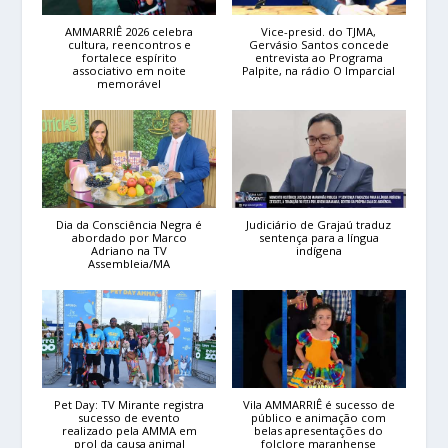
AMMARRIÊ 2026 celebra
Vice-presid. do TJMA,
cultura, reencontros e
Gervásio Santos concede
fortalece espírito
entrevista ao Programa
associativo em noite
Palpite, na rádio O Imparcial
memorável
Dia da Consciência Negra é
Judiciário de Grajaú traduz
abordado por Marco
sentença para a língua
Adriano na TV
indígena
Assembleia/MA
Pet Day: TV Mirante registra
Vila AMMARRIÊ é sucesso de
sucesso de evento
público e animação com
realizado pela AMMA em
belas apresentações do
prol da causa animal
folclore maranhense