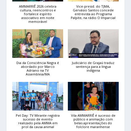
AMMARRIÊ 2026 celebra
Vice-presid. do TJMA,
cultura, reencontros e
Gervásio Santos concede
fortalece espírito
entrevista ao Programa
associativo em noite
Palpite, na rádio O Imparcial
memorável
Dia da Consciência Negra é
Judiciário de Grajaú traduz
abordado por Marco
sentença para a língua
Adriano na TV
indígena
Assembleia/MA
Pet Day: TV Mirante registra
Vila AMMARRIÊ é sucesso de
sucesso de evento
público e animação com
realizado pela AMMA em
belas apresentações do
prol da causa animal
folclore maranhense