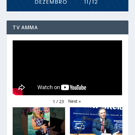
TV AMMA
Next
»
1
/
23