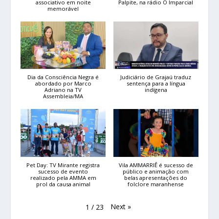
associativo em noite
Palpite, na rádio O Imparcial
memorável
Dia da Consciência Negra é
Judiciário de Grajaú traduz
abordado por Marco
sentença para a língua
Adriano na TV
indígena
Assembleia/MA
Pet Day: TV Mirante registra
Vila AMMARRIÊ é sucesso de
sucesso de evento
público e animação com
realizado pela AMMA em
belas apresentações do
prol da causa animal
folclore maranhense
Next
»
1
/
23