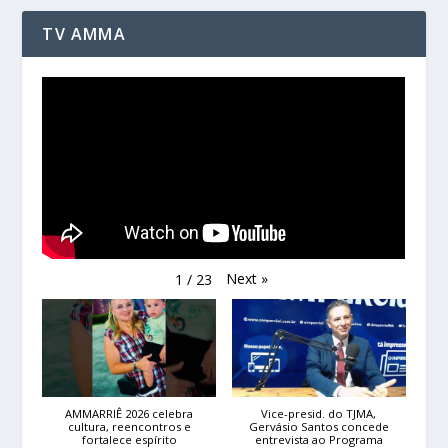
TV AMMA
Next
»
1
/
23
AMMARRIÊ 2026 celebra
Vice-presid. do TJMA,
cultura, reencontros e
Gervásio Santos concede
fortalece espírito
entrevista ao Programa