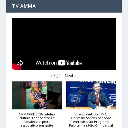
TV AMMA
Next
»
1
/
23
AMMARRIÊ 2026 celebra
Vice-presid. do TJMA,
cultura, reencontros e
Gervásio Santos concede
fortalece espírito
entrevista ao Programa
associativo em noite
Palpite, na rádio O Imparcial