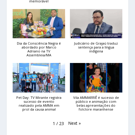
memorável
Dia da Consciência Negra é
Judiciário de Grajaú traduz
abordado por Marco
sentença para a língua
Adriano na TV
indígena
Assembleia/MA
Pet Day: TV Mirante registra
Vila AMMARRIÊ é sucesso de
sucesso de evento
público e animação com
realizado pela AMMA em
belas apresentações do
prol da causa animal
folclore maranhense
Next
»
1
/
23