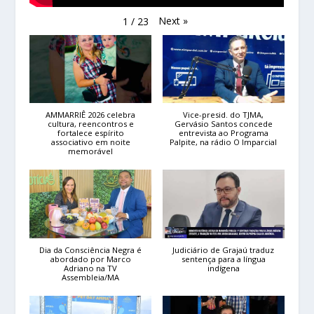
Next
»
1
/
23
AMMARRIÊ 2026 celebra
Vice-presid. do TJMA,
cultura, reencontros e
Gervásio Santos concede
fortalece espírito
entrevista ao Programa
associativo em noite
Palpite, na rádio O Imparcial
memorável
Dia da Consciência Negra é
Judiciário de Grajaú traduz
abordado por Marco
sentença para a língua
Adriano na TV
indígena
Assembleia/MA