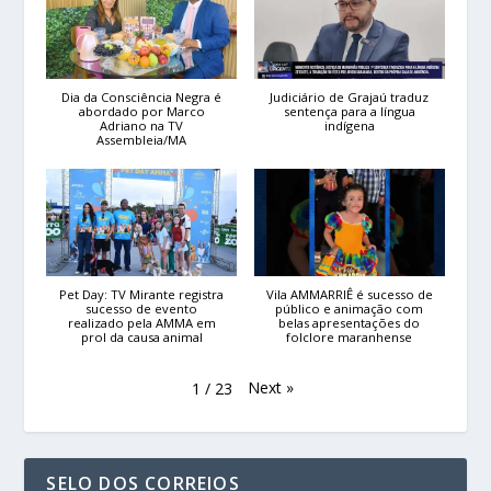
Dia da Consciência Negra é
Judiciário de Grajaú traduz
abordado por Marco
sentença para a língua
Adriano na TV
indígena
Assembleia/MA
Pet Day: TV Mirante registra
Vila AMMARRIÊ é sucesso de
sucesso de evento
público e animação com
realizado pela AMMA em
belas apresentações do
prol da causa animal
folclore maranhense
Next
»
1
/
23
SELO DOS CORREIOS