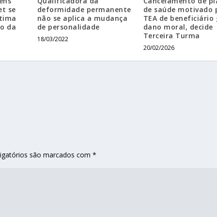
ens
Qualificadora da
Cancelamento de pl
et se
deformidade permanente
de saúde motivado 
ítima
não se aplica a mudança
TEA de beneficiário
o da
de personalidade
dano moral, decide
Terceira Turma
18/03/2022
20/02/2026
igatórios são marcados com
*