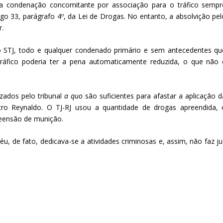
 a condenação concomitante por associação para o tráfico sempr
go 33, parágrafo 4º, da Lei de Drogas. No entanto, a absolvição pel
r.
o STJ, todo e qualquer condenado primário e sem antecedentes qu
tráfico poderia ter a pena automaticamente reduzida, o que não 
zados pelo tribunal
a quo
são suficientes para afastar a aplicação d
stro Reynaldo. O TJ-RJ usou a quantidade de drogas apreendida, 
reensão de munição.
réu, de fato, dedicava-se a atividades criminosas e, assim, não faz ju
.