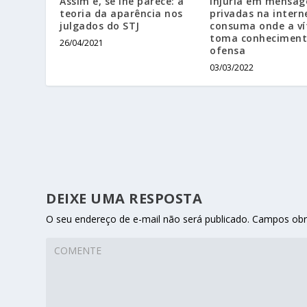
Assim é, se lhe parece: a
Injúria em mensag
teoria da aparência nos
privadas na intern
julgados do STJ
consuma onde a v
toma conheciment
26/04/2021
ofensa
03/03/2022
DEIXE UMA RESPOSTA
O seu endereço de e-mail não será publicado.
Campos obr