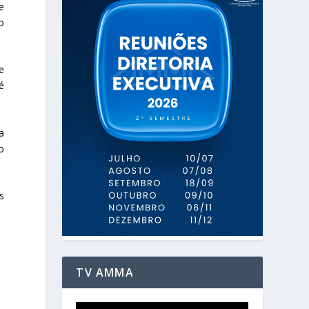
e
o
e
é
a
o
s
TV AMMA