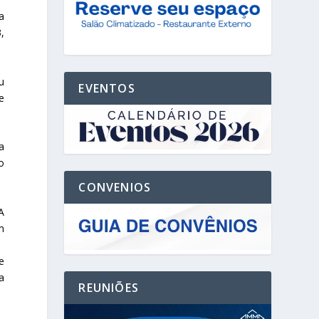
a
,
u
EVENTOS
e
a
o
CONVENIOS
A
m
e
a
REUNIÕES