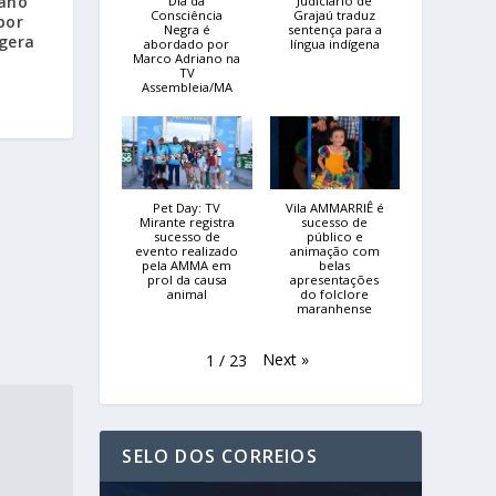
ano
Dia da
Judiciário de
Consciência
Grajaú traduz
por
Negra é
sentença para a
 gera
abordado por
língua indígena
Marco Adriano na
TV
Assembleia/MA
Pet Day: TV
Vila AMMARRIÊ é
Mirante registra
sucesso de
sucesso de
público e
evento realizado
animação com
pela AMMA em
belas
prol da causa
apresentações
animal
do folclore
maranhense
Next
»
1
/
23
SELO DOS CORREIOS