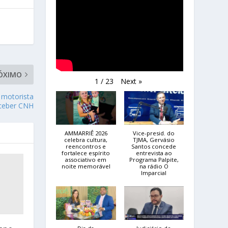
ÓXIMO
Next
»
1
/
23
 motorista
eceber CNH
AMMARRIÊ 2026
Vice-presid. do
celebra cultura,
TJMA, Gervásio
reencontros e
Santos concede
fortalece espírito
entrevista ao
associativo em
Programa Palpite,
noite memorável
na rádio O
Imparcial