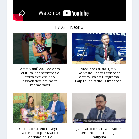
Next
»
1
/
23
AMMARRIÊ 2026 celebra
Vice-presid. do TJMA,
cultura, reencontros e
Gervásio Santos concede
fortalece espírito
entrevista ao Programa
associativo em noite
Palpite, na rádio O Imparcial
memorável
Dia da Consciência Negra é
Judiciário de Grajaú traduz
abordado por Marco
sentença para a língua
Adriano na TV
indígena