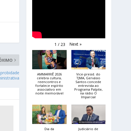
Next
»
1
/
23
ÓXIMO
mprobidade
AMMARRIÊ 2026
Vice-presid. do
inistrativa
celebra cultura,
TJMA, Gervásio
reencontros e
Santos concede
fortalece espírito
entrevista ao
associativo em
Programa Palpite,
noite memorável
na rádio O
Imparcial
Dia da
Judiciário de