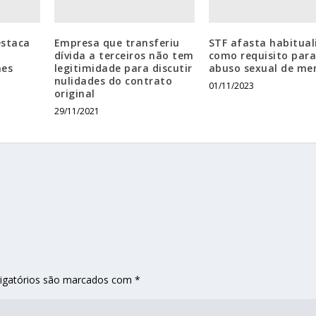
estaca
Empresa que transferiu
STF afasta habitual
dívida a terceiros não tem
como requisito par
mes
legitimidade para discutir
abuso sexual de me
nulidades do contrato
01/11/2023
original
29/11/2021
igatórios são marcados com
*