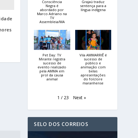
Consciência
Grajaú traduz
Negra é
sentença para a
abordado por
língua indígena
Marco Adriano na
TV
idade
Assembleia/MA
a
nores
Pet Day: TV
Vila AMMARRIÊ é
Mirante registra
sucesso de
sucesso de
público e
evento realizado
animação com
pela AMMA em
belas
prol da causa
apresentações
animal
do folclore
maranhense
Next
»
1
/
23
SELO DOS CORREIOS