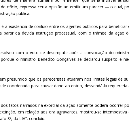
adores de maneira sumária por entender que seria inviável atribui
r de oficio, expressa certa opinião ao emitir um parecer — o qual, po
istração pública.
 a existência de conluio entre os agentes públicos para beneficiar 
 a partir da devida instrução processual, com o trâmite da ação d
 resolveu com o voto de desempate após a convocação do ministr
o porque o ministro Benedito Gonçalves se declarou suspeito e nã
erem presumido que os pareceristas atuaram nos limites legais de su
idade coordenada para causar dano ao erário, desvendá-la requereria 
 dos fatos narrados na exordial da ação somente poderá ocorrer po
extinção, em relação aos ora agravantes, mostrou-se intempestiva 
fo 8º, da LIA”, concluiu.