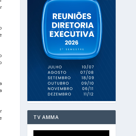
r
r
o
e
o
o
a
a
r
TV AMMA
e