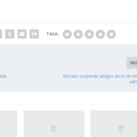
TAXA:
PR
nada
Moraes suspende artigos da lei de i
adm