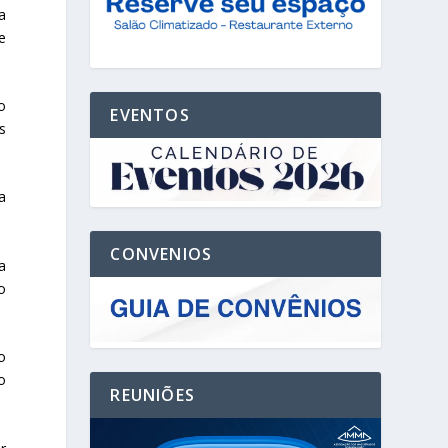
a
e
o
EVENTOS
s
a
CONVENIOS
a
o
o
o
REUNIÕES