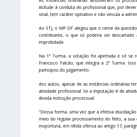
As instâncias ordinárias absolveram os procur
ilicitude à conduta do profissional que, por deve
sinal, tem caráter opinativo e não vincula a admin
Ao STJ, o MP-DF alegou que o cerne da questão é
contribuinte, o que só poderia ser descartado
improbidade.
Na 1ª Turma, a votação foi apertada e só se
Francisco Falcão, que integra a 2ª Turma. Iss
participou do julgamento.
dos autos, apesar de as instâncias ordinárias t
atividade profissional. Se a imputação é de ativ
devida instrução processual.
“Dessa forma, uma vez que a efetiva elucidação
meio do regular processamento do feito, a sua 
inoportuna, em nítida ofensa ao artigo 17, parágra