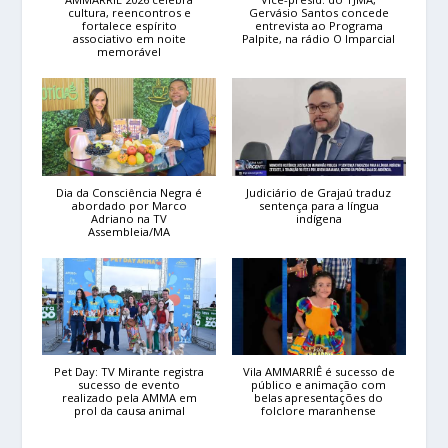
cultura, reencontros e
Gervásio Santos concede
fortalece espírito
entrevista ao Programa
associativo em noite
Palpite, na rádio O Imparcial
memorável
Dia da Consciência Negra é
Judiciário de Grajaú traduz
abordado por Marco
sentença para a língua
Adriano na TV
indígena
Assembleia/MA
Pet Day: TV Mirante registra
Vila AMMARRIÊ é sucesso de
sucesso de evento
público e animação com
realizado pela AMMA em
belas apresentações do
prol da causa animal
folclore maranhense