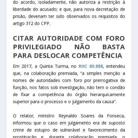
do acordo, isoladamente, não autoriza a restrição à
liberdade do acusado; e que, para nova decretação de
prisão, deveriam ter sido observados os requisitos do
artigo 312 do CPP.
CITAR AUTORIDADE COM
FORO
PRIVILEGIADO
NÃO BASTA
PARA DESLOCAR
COMPETÊNCIA
Em 2017, a Quinta Turma, no
RHC 80.888
, entendeu
que, na colaboração premiada, “a simples menção a
nomes de autoridades com
foro por prerrogativa de
função
, nos fatos sob investigação, não tem o condão
de fixar a
competência
do órgão hierarquicamente
superior para o processo e o julgamento da causa”.
O relator, ministro Reynaldo Soares da Fonseca,
informou que o caso em julgamento era de suposto
crime de estupro de vulnerável e favorecimento da
prostituição e, durante colaboração premiada, o