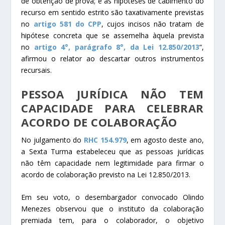
de obtenção de prova; e as hipóteses de cabimento do
recurso em sentido estrito são taxativamente previstas
no
artigo 581 do CPP
, cujos incisos não tratam de
hipótese concreta que se assemelha àquela prevista
no
artigo 4°, parágrafo 8°, da Lei 12.850/2013
“,
afirmou o relator ao descartar outros instrumentos
recursais.
PESSOA JURÍDICA NÃO TEM
CAPACIDADE PARA CELEBRAR
ACORDO DE COLABORAÇÃO
No julgamento do
RHC 154.979
, em agosto deste ano,
a Sexta Turma estabeleceu que as pessoas jurídicas
não têm capacidade nem
legitimidade
para firmar o
acordo de colaboração previsto na Lei 12.850/2013.
Em seu voto, o desembargador convocado Olindo
Menezes observou que o instituto da colaboração
premiada tem, para o colaborador, o objetivo