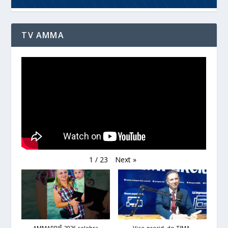
TV AMMA
Next
»
1
/
23
AMMARRIÊ 2026 celebra
Vice-presid. do TJMA,