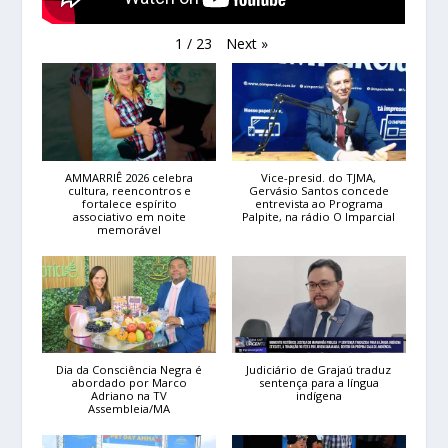
Next
»
1
/
23
AMMARRIÊ 2026 celebra
Vice-presid. do TJMA,
cultura, reencontros e
Gervásio Santos concede
fortalece espírito
entrevista ao Programa
associativo em noite
Palpite, na rádio O Imparcial
memorável
Dia da Consciência Negra é
Judiciário de Grajaú traduz
abordado por Marco
sentença para a língua
Adriano na TV
indígena
Assembleia/MA