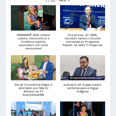
1
/
23
AMMARRIÊ 2026 celebra
Vice-presid. do TJMA,
cultura, reencontros e
Gervásio Santos concede
fortalece espírito
entrevista ao Programa
associativo em noite
Palpite, na rádio O Imparcial
memorável
Dia da Consciência Negra é
Judiciário de Grajaú traduz
abordado por Marco
sentença para a língua
Adriano na TV
indígena
Assembleia/MA