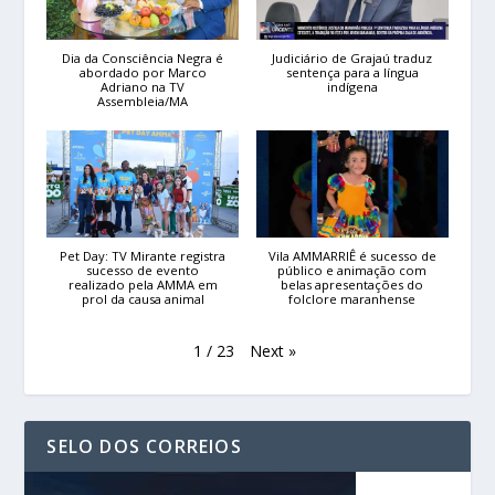
Dia da Consciência Negra é
Judiciário de Grajaú traduz
abordado por Marco
sentença para a língua
Adriano na TV
indígena
Assembleia/MA
Pet Day: TV Mirante registra
Vila AMMARRIÊ é sucesso de
sucesso de evento
público e animação com
realizado pela AMMA em
belas apresentações do
prol da causa animal
folclore maranhense
Next
»
1
/
23
SELO DOS CORREIOS