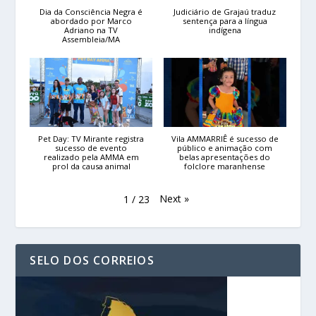
Dia da Consciência Negra é
Judiciário de Grajaú traduz
abordado por Marco
sentença para a língua
Adriano na TV
indígena
Assembleia/MA
Pet Day: TV Mirante registra
Vila AMMARRIÊ é sucesso de
sucesso de evento
público e animação com
realizado pela AMMA em
belas apresentações do
prol da causa animal
folclore maranhense
Next
»
1
/
23
SELO DOS CORREIOS