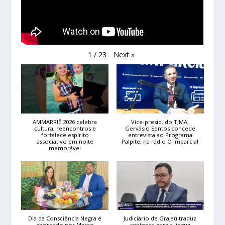
Next
»
1
/
23
AMMARRIÊ 2026 celebra
Vice-presid. do TJMA,
cultura, reencontros e
Gervásio Santos concede
fortalece espírito
entrevista ao Programa
associativo em noite
Palpite, na rádio O Imparcial
memorável
Dia da Consciência Negra é
Judiciário de Grajaú traduz
abordado por Marco
sentença para a língua