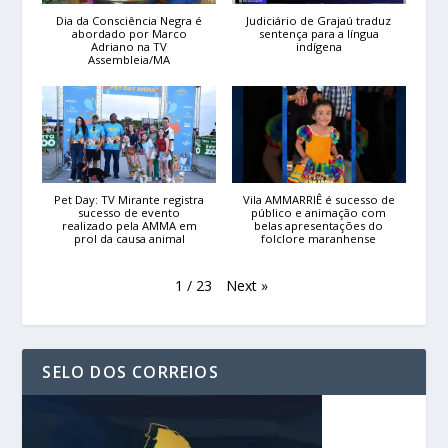
Dia da Consciência Negra é
Judiciário de Grajaú traduz
abordado por Marco
sentença para a língua
Adriano na TV
indígena
Assembleia/MA
Pet Day: TV Mirante registra
Vila AMMARRIÊ é sucesso de
sucesso de evento
público e animação com
realizado pela AMMA em
belas apresentações do
prol da causa animal
folclore maranhense
Next
»
1
/
23
SELO DOS CORREIOS