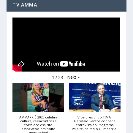
TV AMMA
Next
»
1
/
23
AMMARRIÊ 2026 celebra
Vice-presid. do TJMA,
cultura, reencontros e
Gervásio Santos concede
fortalece espírito
entrevista ao Programa
associativo em noite
Palpite, na rádio O Imparcial
memorável