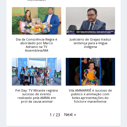
Dia da Consciência Negra é
Judiciário de Grajaú traduz
abordado por Marco
sentença para a língua
Adriano na TV
indígena
Assembleia/MA
Pet Day: TV Mirante registra
Vila AMMARRIÊ é sucesso de
sucesso de evento
público e animação com
realizado pela AMMA em
belas apresentações do
prol da causa animal
folclore maranhense
Next
»
1
/
23