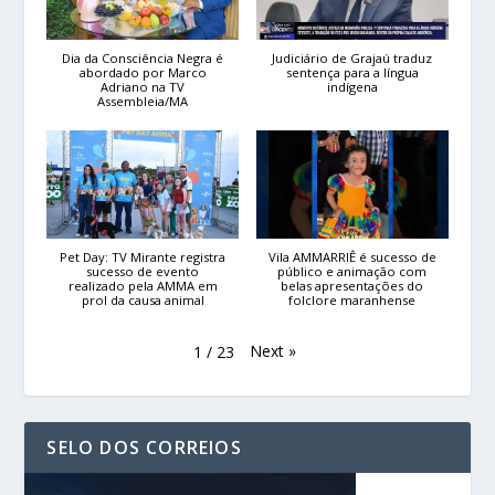
Dia da Consciência Negra é
Judiciário de Grajaú traduz
abordado por Marco
sentença para a língua
Adriano na TV
indígena
Assembleia/MA
Pet Day: TV Mirante registra
Vila AMMARRIÊ é sucesso de
sucesso de evento
público e animação com
realizado pela AMMA em
belas apresentações do
prol da causa animal
folclore maranhense
Next
»
1
/
23
SELO DOS CORREIOS