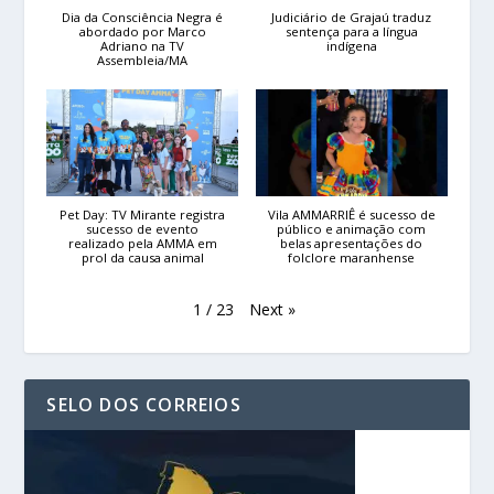
Dia da Consciência Negra é
Judiciário de Grajaú traduz
abordado por Marco
sentença para a língua
Adriano na TV
indígena
Assembleia/MA
Pet Day: TV Mirante registra
Vila AMMARRIÊ é sucesso de
sucesso de evento
público e animação com
realizado pela AMMA em
belas apresentações do
prol da causa animal
folclore maranhense
Next
»
1
/
23
SELO DOS CORREIOS