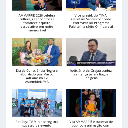
AMMARRIÊ 2026 celebra
Vice-presid. do TJMA,
cultura, reencontros e
Gervásio Santos concede
fortalece espírito
entrevista ao Programa
associativo em noite
Palpite, na rádio O Imparcial
memorável
Dia da Consciência Negra é
Judiciário de Grajaú traduz
abordado por Marco
sentença para a língua
Adriano na TV
indígena
Assembleia/MA
Pet Day: TV Mirante registra
Vila AMMARRIÊ é sucesso de
sucesso de evento
público e animação com