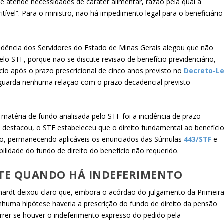
e atende necessidades de caráter alimentar, razão pela qual a
tível”. Para o ministro, não há impedimento legal para o beneficiário
idência dos Servidores do Estado de Minas Gerais alegou que não
elo STF, porque não se discute revisão de benefício previdenciário,
cio após o prazo prescricional de cinco anos previsto no
Decreto-Le
o guarda nenhuma relação com o prazo decadencial previsto
téria de fundo analisada pelo STF foi a incidência de prazo
, destacou, o STF estabeleceu que o direito fundamental ao benefíci
mpo, permanecendo aplicáveis os enunciados das Súmulas
443/STF
e
ilidade do fundo de direito do benefício não requerido.
STE QUANDO HÁ INDEFERIMENTO
hardt deixou claro que, embora o acórdão do julgamento da Primeir
uma hipótese haveria a prescrição do fundo de direito da pensão
rrer se houver o indeferimento expresso do pedido pela