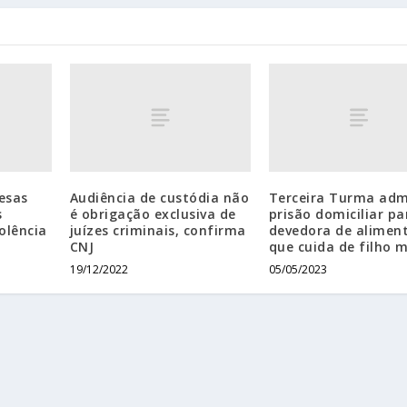
esas
Audiência de custódia não
Terceira Turma adm
s
é obrigação exclusiva de
prisão domiciliar pa
iolência
juízes criminais, confirma
devedora de alimen
CNJ
que cuida de filho 
19/12/2022
05/05/2023