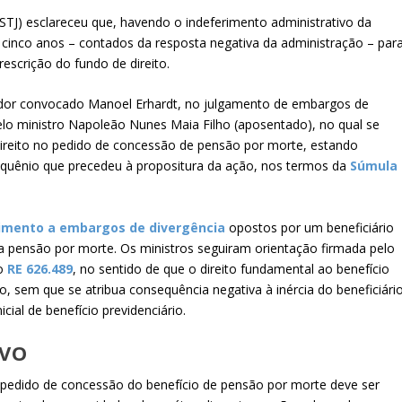
a (STJ) esclareceu que, havendo o indeferimento administrativo da
cinco anos – contados da resposta negativa da administração – par
escrição do fundo de direito.
dor convocado Manoel Erhardt, no julgamento de embargos de
elo ministro Napoleão Nunes Maia Filho (aposentado), no qual se
direito no pedido de concessão de pensão por morte, estando
inquênio que precedeu à propositura da ação, nos termos da
Súmula
vimento a embargos de divergência
opostos por um beneficiário
r a pensão por morte. Os ministros seguiram orientação firmada pelo
do
RE 626.489
, no sentido de que o direito fundamental ao benefício
o, sem que se atribua consequência negativa à inércia do beneficiário
cial de benefício previdenciário.
IVO
 pedido de concessão do benefício de pensão por morte deve ser