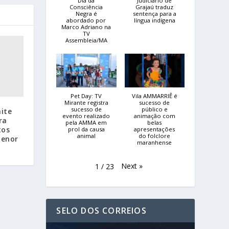
Dia da
Judiciário de
Consciência
Grajaú traduz
Negra é
sentença para a
abordado por
língua indígena
Marco Adriano na
TV
Assembleia/MA
Pet Day: TV
Vila AMMARRIÊ é
Mirante registra
sucesso de
sucesso de
público e
ite
evento realizado
animação com
ra
pela AMMA em
belas
tos
prol da causa
apresentações
animal
do folclore
menor
maranhense
Next
»
1
/
23
SELO DOS CORREIOS