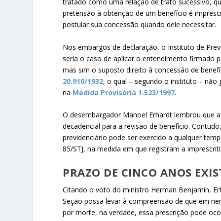
tratado como uma relação de trato sucessivo, qu
pretensão à obtenção de um benefício é imprescri
postular sua concessão quando dele necessitar.
Nos embargos de declaração, o Instituto de Prev
seria o caso de aplicar o entendimento firmado p
mas sim o suposto direito à concessão de benefí
20.910/1932
, o qual – segundo o instituto – nã
na
Medida Provisória 1.523/1997
.
O desembargador Manoel Erhardt lembrou que a ma
decadencial para a revisão de benefício. Contudo
previdenciário pode ser exercido a qualquer te
85/STJ, na medida em que registram a imprescritib
PRAZO DE CINCO ANOS EXI
Citando o voto do ministro Herman Benjamin, Er
Seção possa levar à compreensão de que em nenh
por morte, na verdade, essa prescrição pode oco