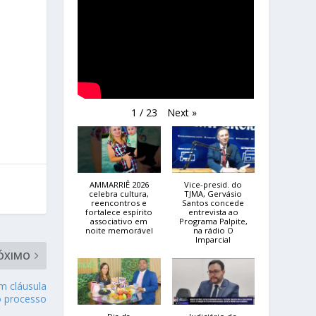
Next
»
1
/
23
AMMARRIÊ 2026
Vice-presid. do
celebra cultura,
TJMA, Gervásio
reencontros e
Santos concede
fortalece espírito
entrevista ao
associativo em
Programa Palpite,
noite memorável
na rádio O
Imparcial
ÓXIMO
m cláusula
o processo