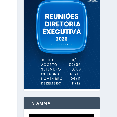
i
o
a
TV AMMA