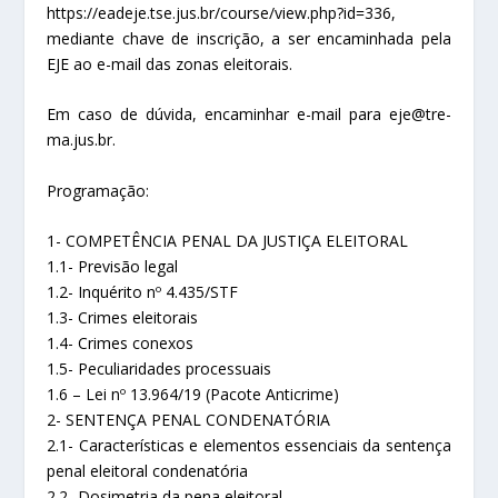
https://eadeje.tse.jus.br/course/view.php?id=336,
mediante chave de inscrição, a ser encaminhada pela
EJE ao e-mail das zonas eleitorais.
Em caso de dúvida, encaminhar e-mail para eje@tre-
ma.jus.br.
Programação:
1- COMPETÊNCIA PENAL DA JUSTIÇA ELEITORAL
1.1- Previsão legal
1.2- Inquérito nº 4.435/STF
1.3- Crimes eleitorais
1.4- Crimes conexos
1.5- Peculiaridades processuais
1.6 – Lei nº 13.964/19 (Pacote Anticrime)
2- SENTENÇA PENAL CONDENATÓRIA
2.1- Características e elementos essenciais da sentença
penal eleitoral condenatória
2.2- Dosimetria da pena eleitoral