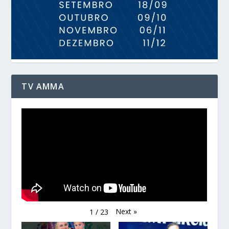
TV AMMA
Next
»
1
/
23