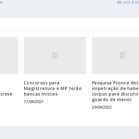
as
de voz é nu
Concursos para
Pesquisa Pronta de
Magistratura e MP terão
impetração de habe
creve
bancas mistas
corpus para discutir
guarda de menor
17/06/2021
29/09/2022