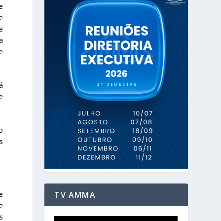
e
e
e
a
e
á
e
o
s
TV AMMA
e
e
s