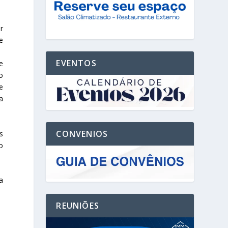
r
e
EVENTOS
e
o
e
a
CONVENIOS
s
o
a
REUNIÕES