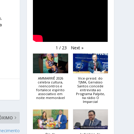
,
a
Next
»
1
/
23
AMMARRIÊ 2026
Vice-presid. do
celebra cultura,
TJMA, Gervásio
reencontros e
Santos concede
fortalece espírito
entrevista ao
associativo em
Programa Palpite,
noite memorável
na rádio O
Imparcial
ÓXIMO
nhecimento