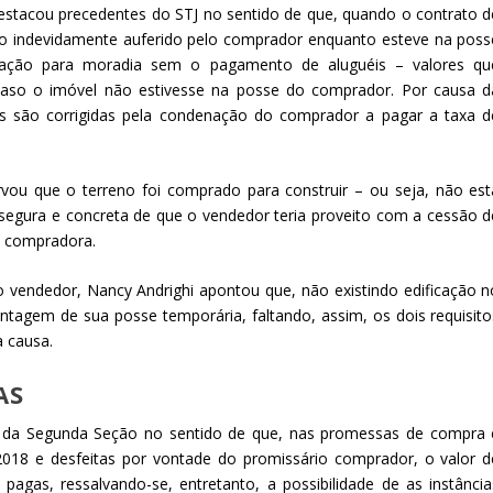
 destacou precedentes do STJ no sentido de que, quando o contrato d
eito indevidamente auferido pelo comprador enquanto esteve na poss
zação para moradia sem o pagamento de aluguéis – valores qu
caso o imóvel não estivesse na posse do comprador. Por causa d
ções são corrigidas pela condenação do comprador a pagar a taxa d
ou que o terreno foi comprado para construir – ou seja, não est
 segura e concreta de que o vendedor teria proveito com a cessão d
 à compradora.
o vendedor, Nancy Andrighi apontou que, não existindo edificação n
tagem de sua posse temporária, faltando, assim, os dois requisito
a causa.
AS
ia da Segunda Seção no sentido de que, nas promessas de compra 
2018 e desfeitas por vontade do promissário comprador, o valor d
agas, ressalvando-se, entretanto, a possibilidade de as instância