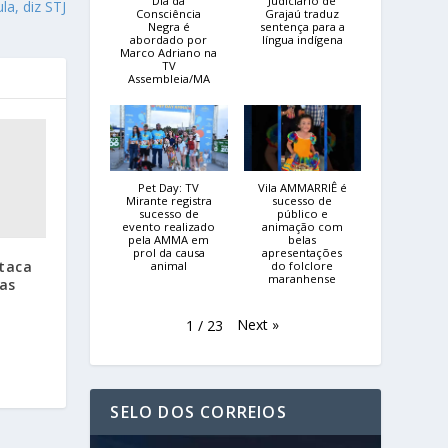
Dia da
Judiciário de
la, diz STJ
Consciência
Grajaú traduz
Negra é
sentença para a
abordado por
língua indígena
Marco Adriano na
TV
Assembleia/MA
Pet Day: TV
Vila AMMARRIÊ é
Mirante registra
sucesso de
sucesso de
público e
evento realizado
animação com
pela AMMA em
belas
prol da causa
apresentações
staca
animal
do folclore
maranhense
as
Next
»
1
/
23
SELO DOS CORREIOS