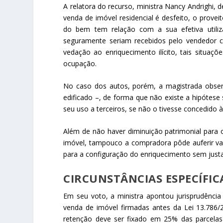
A relatora do recurso, ministra Nancy Andrighi,
venda de imóvel residencial é desfeito, o prov
do bem tem relação com a sua efetiva utili
seguramente seriam recebidos pelo vendedor 
vedação ao enriquecimento ilícito, tais situa
ocupação.
No caso dos autos, porém, a magistrada observ
edificado –, de forma que não existe a hipótese
seu uso a terceiros, se não o tivesse concedido
Além de não haver diminuição patrimonial para 
imóvel, tampouco a compradora pôde auferir van
para a configuração do enriquecimento sem just
CIRCUNSTÂNCIAS ESPECÍFIC
Em seu voto, a ministra apontou jurisprudênc
venda de imóvel firmadas antes da Lei 13.786/
retenção deve ser fixado em 25% das parcelas p