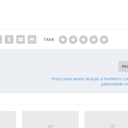
TAXA:
PR
Prazo para anular doação a herdeiros 
paternidade r