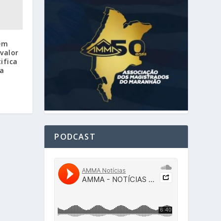
 em
valor
ifica
ia
PODCAST