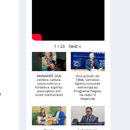
Next
»
1
/
23
AMMARRIÊ 2026
Vice-presid. do
celebra cultura,
TJMA, Gervásio
reencontros e
Santos concede
fortalece espírito
entrevista ao
associativo em
Programa Palpite,
é
noite memorável
na rádio O
Imparcial
a