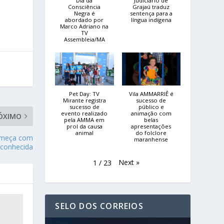
Dia da
Judiciário de
Consciência
Grajaú traduz
Negra é
sentença para a
abordado por
língua indígena
Marco Adriano na
TV
Assembleia/MA
Pet Day: TV
Vila AMMARRIÊ é
Mirante registra
sucesso de
sucesso de
público e
evento realizado
animação com
ÓXIMO
pela AMMA em
belas
prol da causa
apresentações
animal
do folclore
começa com
maranhense
econhecida
Next
»
1
/
23
SELO DOS CORREIOS