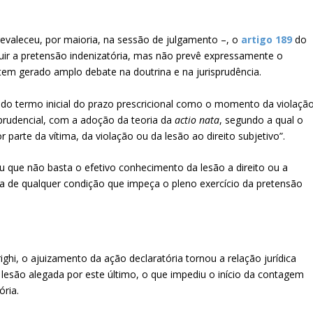
revaleceu, por maioria, na sessão de julgamento –, o
artigo 189
do
guir a pretensão indenizatória, mas não prevê expressamente o
tem gerado amplo debate na doutrina e na jurisprudência.
ão do termo inicial do prazo prescricional como o momento da violaçã
sprudencial, com a adoção da teoria da
actio nata
, segundo a qual o
r parte da vítima, da violação ou da lesão ao direito subjetivo”.
ou que não basta o efetivo conhecimento da lesão a direito ou a
ia de qualquer condição que impeça o pleno exercício da pretensão
hi, o ajuizamento da ação declaratória tornou a relação jurídica
à lesão alegada por este último, o que impediu o início da contagem
ória.