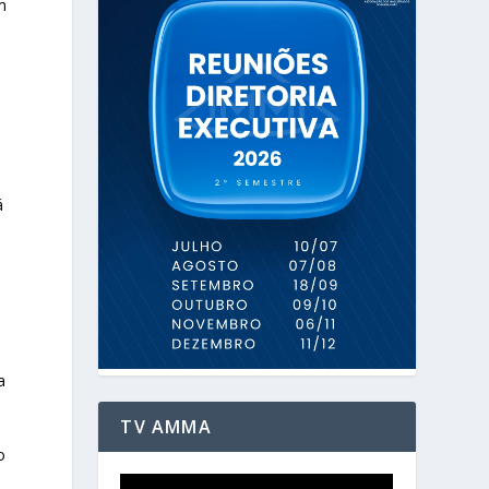
m
á
a
TV AMMA
o