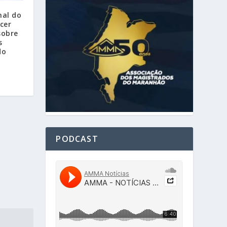
nal do
cer
sobre
s
do
PODCAST