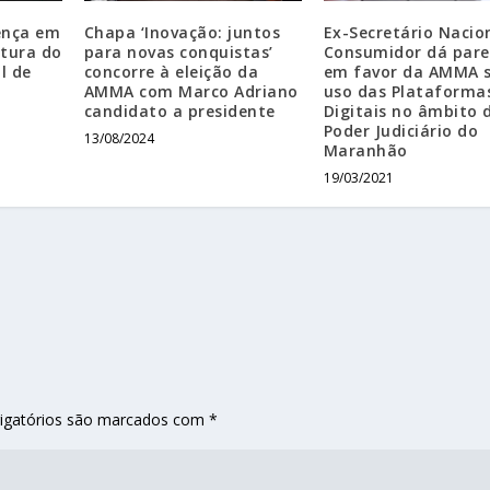
ença em
Chapa ‘Inovação: juntos
Ex-Secretário Nacio
rtura do
para novas conquistas’
Consumidor dá pare
l de
concorre à eleição da
em favor da AMMA 
AMMA com Marco Adriano
uso das Plataforma
candidato a presidente
Digitais no âmbito 
Poder Judiciário do
13/08/2024
Maranhão
19/03/2021
igatórios são marcados com
*