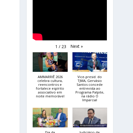
Next
»
1
/
23
AMMARRIÊ 2026
Vice-presid. do
celebra cultura,
TJMA, Gervásio
reencontros e
Santos concede
fortalece espírito
entrevista ao
associativo em
Programa Palpite,
noite memorável
na rádio O
Imparcial
Dia da
Judiciário de