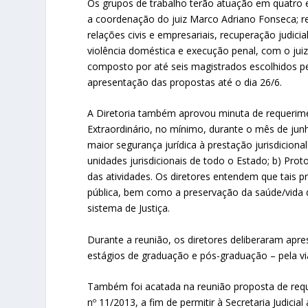
Os grupos de trabalho terão atuação em quatro ei
a coordenação do juiz Marco Adriano Fonseca; r
relações civis e empresariais, recuperação judicia
violência doméstica e execução penal, com o juiz
composto por até seis magistrados escolhidos p
apresentação das propostas até o dia 26/6.
A Diretoria também aprovou minuta de requerime
Extraordinário, no mínimo, durante o mês de junh
maior segurança jurídica à prestação jurisdici
unidades jurisdicionais de todo o Estado; b) Pro
das atividades. Os diretores entendem que tais p
pública, bem como a preservação da saúde/vida d
sistema de Justiça.
Durante a reunião, os diretores deliberaram apre
estágios de graduação e pós-graduação – pela via
Também foi acatada na reunião proposta de req
nº 11/2013, a fim de permitir à Secretaria Judicia