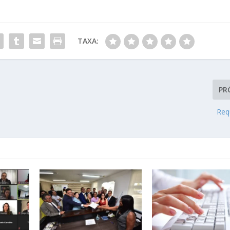
TAXA:
PR
Req