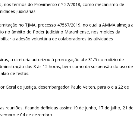
ório, nos termos do Provimento n.º 22/2018, como mecanismo de
idades judiciárias.
ramitação no TJMA, processo 47567/2019, no qual a AMMA almeja a
rio no âmbito do Poder Judiciário Maranhense, nos moldes da
ilitar a adesão voluntária de colaboradores às atividades
us, a diretoria autorizou à prorrogação ate 31/5 do rodizio de
ministração das 8 às 12 horas, bem como da suspensão do uso de
alão de festas.
or Geral de Justiça, desembargador Paulo Velten, para o dia 22 de
s reuniões, ficando definidas assim: 19 de junho, 17 de julho, 21 de
novembro e 04 de dezembro.