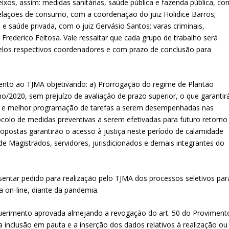
xos, assim: medidas sanitárias, saúde pública e fazenda pública, co
elações de consumo, com a coordenação do juiz Holidice Barros;
l e saúde privada, com o juiz Gervásio Santos; varas criminais,
 Frederico Feitosa. Vale ressaltar que cada grupo de trabalho será
elos respectivos coordenadores e com prazo de conclusão para
nto ao TJMA objetivando: a) Prorrogação do regime de Plantão
o/2020, sem prejuízo de avaliação de prazo superior, o que garantir
onal e melhor programação de tarefas a serem desempenhadas nas
tocolo de medidas preventivas a serem efetivadas para futuro retorno
ropostas garantirão o acesso à justiça neste período de calamidade
e Magistrados, servidores, jurisdicionados e demais integrantes do
sentar pedido para realização pelo TJMA dos processos seletivos par
 on-line, diante da pandemia.
uerimento aprovada almejando a revogação do art. 50 do Proviment
l a inclusão em pauta e a inserção dos dados relativos à realização ou