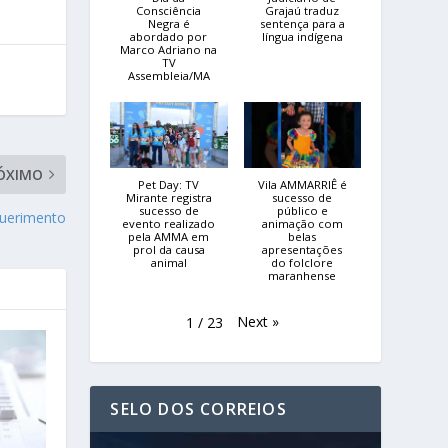
Consciência
Grajaú traduz
Negra é
sentença para a
abordado por
língua indígena
Marco Adriano na
TV
Assembleia/MA
ÓXIMO
Pet Day: TV
Vila AMMARRIÊ é
Mirante registra
sucesso de
sucesso de
público e
uerimento
evento realizado
animação com
pela AMMA em
belas
prol da causa
apresentações
animal
do folclore
maranhense
Next
»
1
/
23
SELO DOS CORREIOS