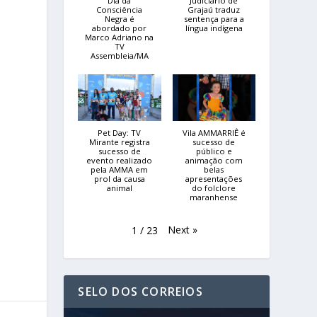
Dia da
Judiciário de
Consciência
Grajaú traduz
Negra é
sentença para a
abordado por
língua indígena
Marco Adriano na
TV
Assembleia/MA
Pet Day: TV
Vila AMMARRIÊ é
Mirante registra
sucesso de
sucesso de
público e
evento realizado
animação com
pela AMMA em
belas
prol da causa
apresentações
,
animal
do folclore
maranhense
Next
»
1
/
23
SELO DOS CORREIOS