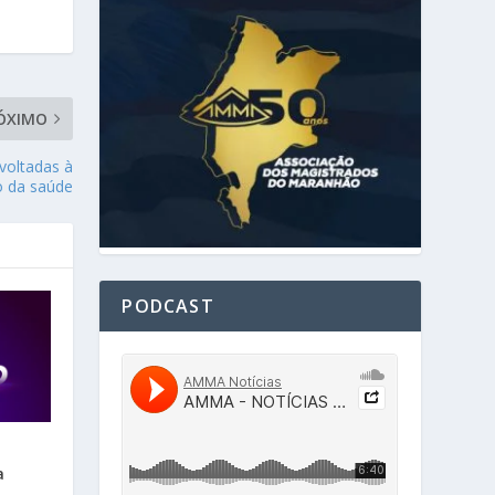
ÓXIMO
 voltadas à
ão da saúde
PODCAST
a