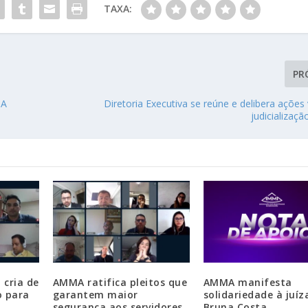
TAXA:
PR
MA
Diretoria Executiva se reúne e delibera ações
judicializaç
 cria de
AMMA ratifica pleitos que
AMMA manifesta
o para
garantem maior
solidariedade à juíz
segurança aos servidores
Bruna Costa