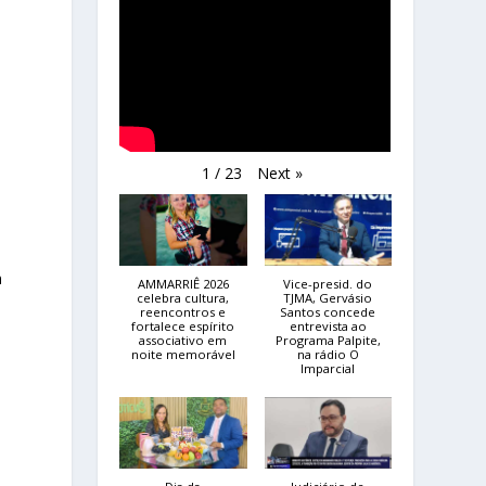
Next
»
1
/
23
m
AMMARRIÊ 2026
Vice-presid. do
celebra cultura,
TJMA, Gervásio
reencontros e
Santos concede
fortalece espírito
entrevista ao
associativo em
Programa Palpite,
noite memorável
na rádio O
Imparcial
e