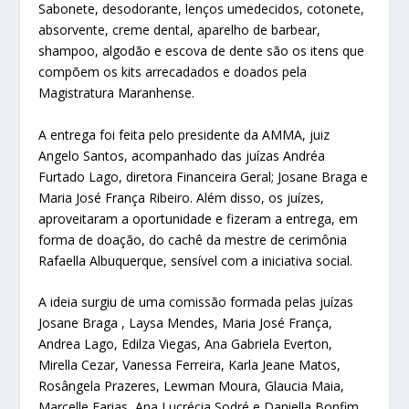
Sabonete, desodorante, lenços umedecidos, cotonete,
absorvente, creme dental, aparelho de barbear,
shampoo, algodão e escova de dente são os itens que
compõem os kits arrecadados e doados pela
Magistratura Maranhense.
A entrega foi feita pelo presidente da AMMA, juiz
Angelo Santos, acompanhado das juízas Andréa
Furtado Lago, diretora Financeira Geral; Josane Braga e
Maria José França Ribeiro. Além disso, os juízes,
aproveitaram a oportunidade e fizeram a entrega, em
forma de doação, do cachê da mestre de cerimônia
Rafaella Albuquerque, sensível com a iniciativa social.
A ideia surgiu de uma comissão formada pelas juízas
Josane Braga , Laysa Mendes, Maria José França,
Andrea Lago, Edilza Viegas, Ana Gabriela Everton,
Mirella Cezar, Vanessa Ferreira, Karla Jeane Matos,
Rosângela Prazeres, Lewman Moura, Glaucia Maia,
Marcelle Farias, Ana Lucrécia Sodré e Daniella Bonfim.