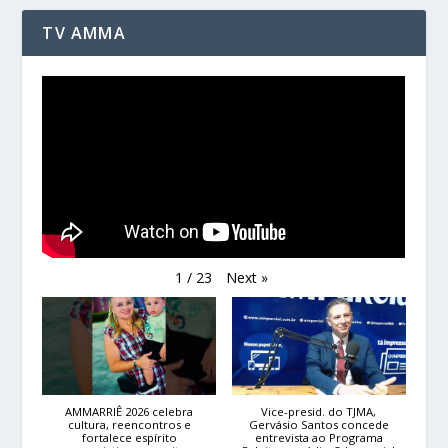
TV AMMA
Next
»
1
/
23
AMMARRIÊ 2026 celebra
Vice-presid. do TJMA,
cultura, reencontros e
Gervásio Santos concede
fortalece espírito
entrevista ao Programa