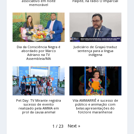
associativo em noite
Palpite, na rádio O Imparcial
memorável
Dia da Consciência Negra é
Judiciário de Grajaú traduz
abordado por Marco
sentença para a língua
Adriano na TV
indígena
Assembleia/MA
Pet Day: TV Mirante registra
Vila AMMARRIÊ é sucesso de
sucesso de evento
público e animação com
realizado pela AMMA em
belas apresentações do
prol da causa animal
folclore maranhense
Next
»
1
/
23