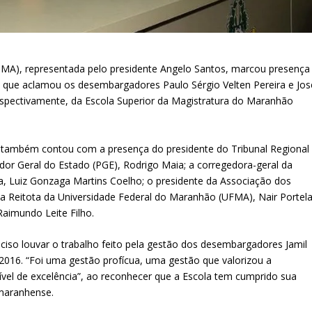
A), representada pelo presidente Angelo Santos, marcou presença
), que aclamou os desembargadores Paulo Sérgio Velten Pereira e Jos
respectivamente, da Escola Superior da Magistratura do Maranhão
 também contou com a presença do presidente do Tribunal Regional
ador Geral do Estado (PGE), Rodrigo Maia; a corregedora-geral da
iça, Luiz Gonzaga Martins Coelho; o presidente da Associação dos
o, a Reitota da Universidade Federal do Maranhão (UFMA), Nair Portela
aimundo Leite Filho.
ciso louvar o trabalho feito pela gestão dos desembargadores Jamil
2016. “Foi uma gestão profícua, uma gestão que valorizou a
 nível de excelência”, ao reconhecer que a Escola tem cumprido sua
 maranhense.