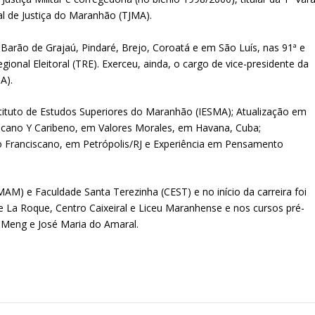
nal de Justiça do Maranhão (TJMA).
 de Barão de Grajaú, Pindaré, Brejo, Coroatá e em São Luís, nas 91ª e
egional Eleitoral (TRE). Exerceu, ainda, o cargo de vice-presidente da
A).
tituto de Estudos Superiores do Maranhão (IESMA); Atualização em
icano Y Caribeno, em Valores Morales, em Havana, Cuba;
o Franciscano, em Petrópolis/RJ e Experiência em Pensamento
AM) e Faculdade Santa Terezinha (CEST) e no início da carreira foi
e La Roque, Centro Caixeiral e Liceu Maranhense e nos cursos pré-
, Meng e José Maria do Amaral.