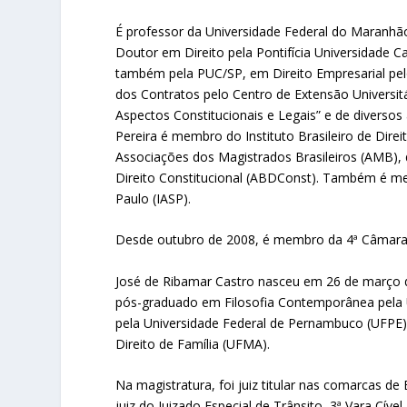
É professor da Universidade Federal do Maranhã
Doutor em Direito pela Pontifícia Universidade Ca
também pela PUC/SP, em Direito Empresarial pel
dos Contratos pelo Centro de Extensão Universitár
Aspectos Constitucionais e Legais” e de diversos a
Pereira é membro do Instituto Brasileiro de Direit
Associações dos Magistrados Brasileiros (AMB)
Direito Constitucional (ABDConst). Também é m
Paulo (IASP).
Desde outubro de 2008, é membro da 4ª Câmara C
José de Ribamar Castro nasceu em 26 de março de
pós-graduado em Filosofia Contemporânea pela U
pela Universidade Federal de Pernambuco (UFPE), 
Direito de Família (UFMA).
Na magistratura, foi juiz titular nas comarcas d
juiz do Juizado Especial de Trânsito, 3ª Vara Cível,