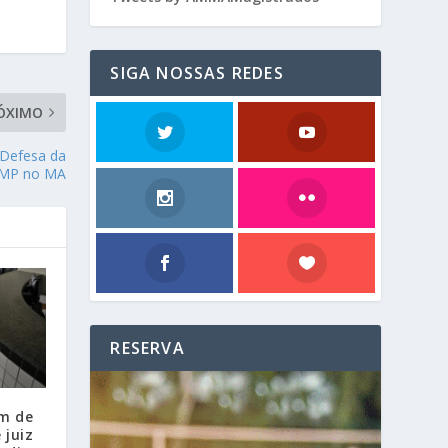
SIGA NOSSAS REDES
ÓXIMO
Defesa da
e MP no MA
RESERVA
m de
 juiz