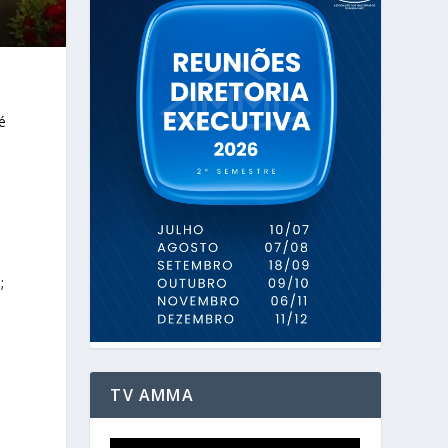
é
;
TV AMMA