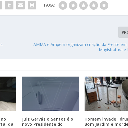
TAXA:
PR
as
AMMA e Ampem organizam criação da Frente em 
Magistratura 
ano
Juiz Gervásio Santos é o
Homem invade Fóru
tal da
novo Presidente do
Bom Jardim e morde