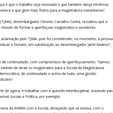
nça é que o trabalho seja renovado e que também atinja eficiência.
anece e que gere mais frutos para a magistratura maranhense”.
o (TJMA), desembargador Cleones Carvalho Cunha, ressaltou que a
 missão de formar e aperfeiçoar magistrados e servidores.
r aclamação pelo TJMA, pois foi considerado, no momento, a pessoa
onduzir a Esmam, em substituição ao desembargador Jamil Gedeon”,
ser de continuidade, com compromisso de aperfeiçoamento. “Vamos
sentido de atrair os magistrados para a Escola da Magistratura.
emocrática, de continuidade e acima de tudo, uma gestão
iciário”.
ir de agora, é trabalhar com a questão interdisciplinar, trazendo par
emas sociais e Política, por exemplo.
parceria da AMMA com a escola, desejando que se evolua, com o