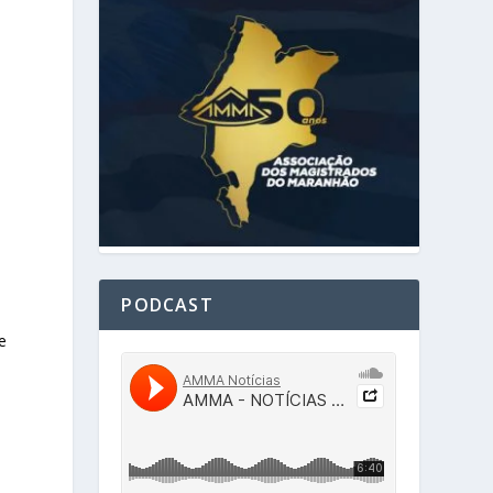
l
PODCAST
e
o
a