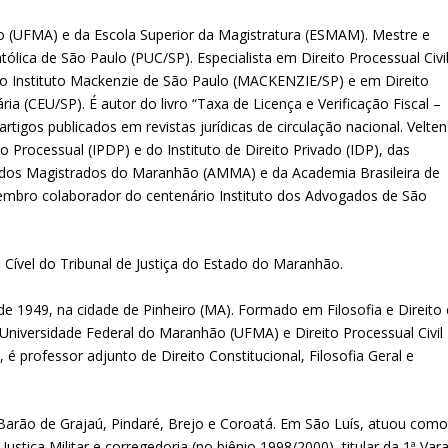
o (UFMA) e da Escola Superior da Magistratura (ESMAM). Mestre e
tólica de São Paulo (PUC/SP). Especialista em Direito Processual Civi
o Instituto Mackenzie de São Paulo (MACKENZIE/SP) e em Direito
ia (CEU/SP). É autor do livro “Taxa de Licença e Verificação Fiscal –
rtigos publicados em revistas jurídicas de circulação nacional. Velten
o Processual (IPDP) e do Instituto de Direito Privado (IDP), das
, dos Magistrados do Maranhão (AMMA) e da Academia Brasileira de
embro colaborador do centenário Instituto dos Advogados de São
ível do Tribunal de Justiça do Estado do Maranhão.
 1949, na cidade de Pinheiro (MA). Formado em Filosofia e Direito 
niversidade Federal do Maranhão (UFMA) e Direito Processual Civil
é professor adjunto de Direito Constitucional, Filosofia Geral e
e Barão de Grajaú, Pindaré, Brejo e Coroatá. Em São Luís, atuou com
 Justiça Militar e corregedoria (no biênio 1998/2000), titular da 1ª Var