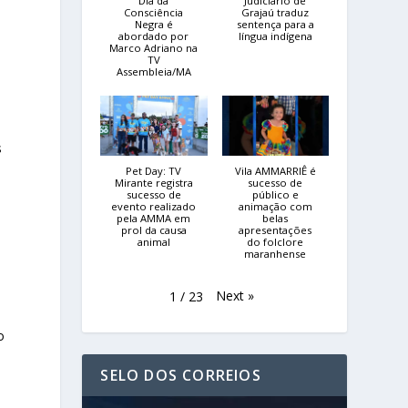
Dia da
Judiciário de
Consciência
Grajaú traduz
Negra é
sentença para a
abordado por
língua indígena
Marco Adriano na
TV
Assembleia/MA
s
Pet Day: TV
Vila AMMARRIÊ é
Mirante registra
sucesso de
sucesso de
público e
evento realizado
animação com
pela AMMA em
belas
prol da causa
apresentações
animal
do folclore
maranhense
Next
»
1
/
23
o
SELO DOS CORREIOS