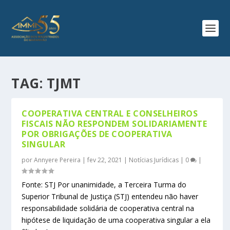
TAG:
TJMT
COOPERATIVA CENTRAL E CONSELHEIROS
FISCAIS NÃO RESPONDEM SOLIDARIAMENTE
POR OBRIGAÇÕES DE COOPERATIVA
SINGULAR
por
Annyere Pereira
|
fev 22, 2021
|
Notícias Jurídicas
|
0
|
Fonte: STJ Por unanimidade, a Terceira Turma do
Superior Tribunal de Justiça (STJ) entendeu não haver
responsabilidade solidária de cooperativa central na
hipótese de liquidação de uma cooperativa singular a ela