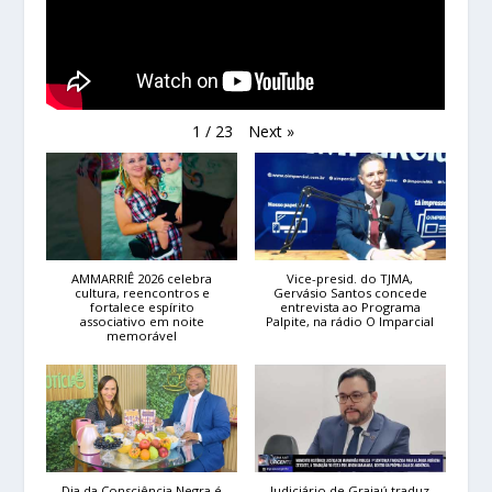
Next
»
1
/
23
AMMARRIÊ 2026 celebra
Vice-presid. do TJMA,
cultura, reencontros e
Gervásio Santos concede
fortalece espírito
entrevista ao Programa
associativo em noite
Palpite, na rádio O Imparcial
memorável
Dia da Consciência Negra é
Judiciário de Grajaú traduz