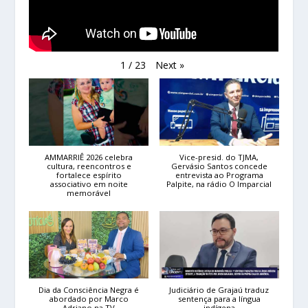
Next
»
1
/
23
AMMARRIÊ 2026 celebra
Vice-presid. do TJMA,
cultura, reencontros e
Gervásio Santos concede
fortalece espírito
entrevista ao Programa
associativo em noite
Palpite, na rádio O Imparcial
memorável
Dia da Consciência Negra é
Judiciário de Grajaú traduz
abordado por Marco
sentença para a língua
Adriano na TV
indígena