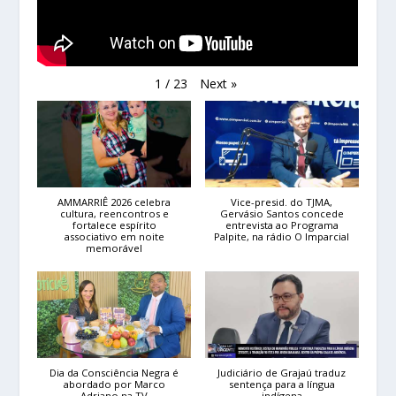
Next
»
1
/
23
AMMARRIÊ 2026 celebra
Vice-presid. do TJMA,
cultura, reencontros e
Gervásio Santos concede
fortalece espírito
entrevista ao Programa
associativo em noite
Palpite, na rádio O Imparcial
memorável
Dia da Consciência Negra é
Judiciário de Grajaú traduz
abordado por Marco
sentença para a língua
Adriano na TV
indígena